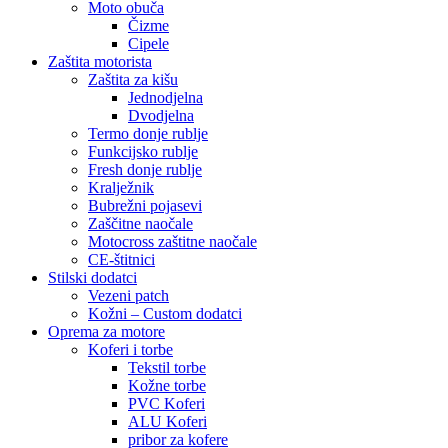
Moto obuča
Čizme
Cipele
Zaštita motorista
Zaštita za kišu
Jednodjelna
Dvodjelna
Termo donje rublje
Funkcijsko rublje
Fresh donje rublje
Kralježnik
Bubrežni pojasevi
Zaščitne naočale
Motocross zaštitne naočale
CE-štitnici
Stilski dodatci
Vezeni patch
Kožni – Custom dodatci
Oprema za motore
Koferi i torbe
Tekstil torbe
Kožne torbe
PVC Koferi
ALU Koferi
pribor za kofere