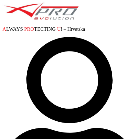
A
LWAYS
PRO
TECTING
U
! – Hrvatska