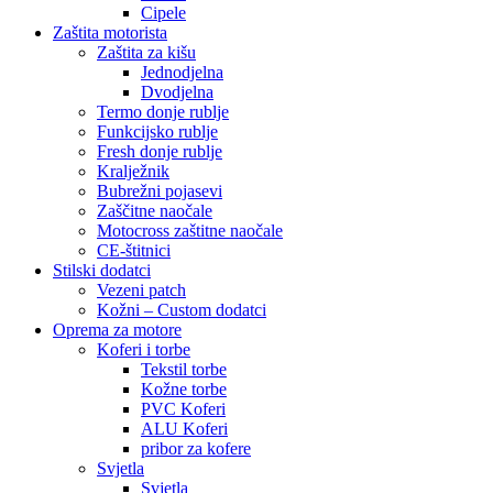
Cipele
Zaštita motorista
Zaštita za kišu
Jednodjelna
Dvodjelna
Termo donje rublje
Funkcijsko rublje
Fresh donje rublje
Kralježnik
Bubrežni pojasevi
Zaščitne naočale
Motocross zaštitne naočale
CE-štitnici
Stilski dodatci
Vezeni patch
Kožni – Custom dodatci
Oprema za motore
Koferi i torbe
Tekstil torbe
Kožne torbe
PVC Koferi
ALU Koferi
pribor za kofere
Svjetla
Svjetla