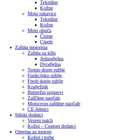
Tekstilne
Kožne
Moto rukavice
Tekstilne
Kožne
Moto obuča
Čizme
Cipele
Zaštita motorista
Zaštita za kišu
Jednodjelna
Dvodjelna
Termo donje rublje
Funkcijsko rublje
Fresh donje rublje
Kralježnik
Bubrežni pojasevi
Zaščitne naočale
Motocross zaštitne naočale
CE-štitnici
Stilski dodatci
Vezeni patch
Kožni – Custom dodatci
Oprema za motore
Koferi i torbe