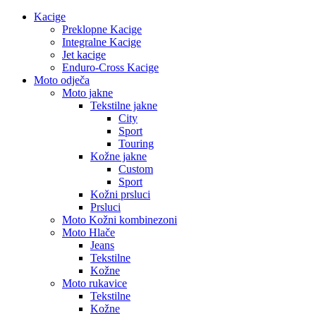
Kacige
Preklopne Kacige
Integralne Kacige
Jet kacige
Enduro-Cross Kacige
Moto odječa
Moto jakne
Tekstilne jakne
City
Sport
Touring
Kožne jakne
Custom
Sport
Kožni prsluci
Prsluci
Moto Kožni kombinezoni
Moto Hlače
Jeans
Tekstilne
Kožne
Moto rukavice
Tekstilne
Kožne