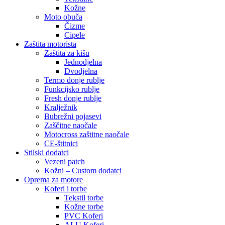
Kožne
Moto obuča
Čizme
Cipele
Zaštita motorista
Zaštita za kišu
Jednodjelna
Dvodjelna
Termo donje rublje
Funkcijsko rublje
Fresh donje rublje
Kralježnik
Bubrežni pojasevi
Zaščitne naočale
Motocross zaštitne naočale
CE-štitnici
Stilski dodatci
Vezeni patch
Kožni – Custom dodatci
Oprema za motore
Koferi i torbe
Tekstil torbe
Kožne torbe
PVC Koferi
ALU Koferi