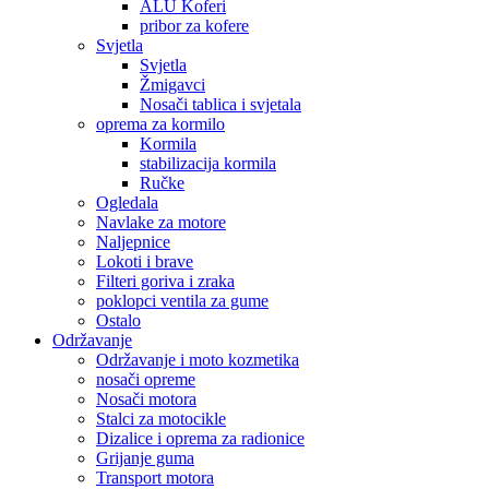
ALU Koferi
pribor za kofere
Svjetla
Svjetla
Žmigavci
Nosači tablica i svjetala
oprema za kormilo
Kormila
stabilizacija kormila
Ručke
Ogledala
Navlake za motore
Naljepnice
Lokoti i brave
Filteri goriva i zraka
poklopci ventila za gume
Ostalo
Održavanje
Održavanje i moto kozmetika
nosači opreme
Nosači motora
Stalci za motocikle
Dizalice i oprema za radionice
Grijanje guma
Transport motora