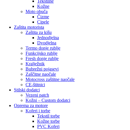
Tekstilne
Kožne
Moto obuča
Čizme
Cipele
Zaštita motorista
Zaštita za kišu
Jednodjelna
Dvodjelna
Termo donje rublje
Funkcijsko rublje
Fresh donje rublje
Kralježnik
Bubrežni pojasevi
Zaščitne naočale
Motocross zaštitne naočale
CE-štitnici
Stilski dodatci
Vezeni patch
Kožni – Custom dodatci
Oprema za motore
Koferi i torbe
Tekstil torbe
Kožne torbe
PVC Koferi