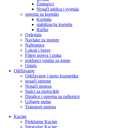
Žmigavci
Nosači tablica i svjetala
oprema za kormilo
Kormila
stabilizacija kormila
Ručke
Ogledala
Navlake za motore
Naljepnice
Lokoti i brave
Filteri goriva i zraka
poklopci ventila za gume
Ostalo
Održavanje
Održavanje i moto kozmetika
nosači opreme
Nosači motora
Stalci za motocikle
Dizalice i oprema za radionice
Grijanje guma
Transport motora
Kacige
Preklopne Kacige
Integralne Kacige