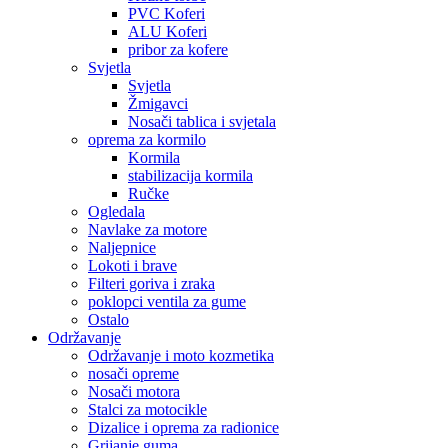
PVC Koferi
ALU Koferi
pribor za kofere
Svjetla
Svjetla
Žmigavci
Nosači tablica i svjetala
oprema za kormilo
Kormila
stabilizacija kormila
Ručke
Ogledala
Navlake za motore
Naljepnice
Lokoti i brave
Filteri goriva i zraka
poklopci ventila za gume
Ostalo
Održavanje
Održavanje i moto kozmetika
nosači opreme
Nosači motora
Stalci za motocikle
Dizalice i oprema za radionice
Grijanje guma