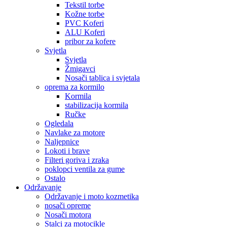
Tekstil torbe
Kožne torbe
PVC Koferi
ALU Koferi
pribor za kofere
Svjetla
Svjetla
Žmigavci
Nosači tablica i svjetala
oprema za kormilo
Kormila
stabilizacija kormila
Ručke
Ogledala
Navlake za motore
Naljepnice
Lokoti i brave
Filteri goriva i zraka
poklopci ventila za gume
Ostalo
Održavanje
Održavanje i moto kozmetika
nosači opreme
Nosači motora
Stalci za motocikle