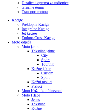
Dizalice i oprema za radionice
Grijanje guma
Transport motora
Kacige
Preklopne Kacige
Integralne Kacige
Jet kacige
Enduro-Cross Kacige
Moto odječa
Moto jakne
Tekstilne jakne
City
Sport
Touring
Kožne jakne
Custom
Sport
Kožni prsluci
Prsluci
Moto Kožni kombinezoni
Moto Hlače
Jeans
Tekstilne
Kožne