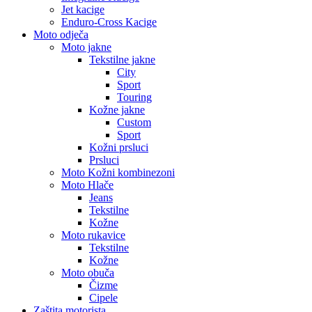
Jet kacige
Enduro-Cross Kacige
Moto odječa
Moto jakne
Tekstilne jakne
City
Sport
Touring
Kožne jakne
Custom
Sport
Kožni prsluci
Prsluci
Moto Kožni kombinezoni
Moto Hlače
Jeans
Tekstilne
Kožne
Moto rukavice
Tekstilne
Kožne
Moto obuča
Čizme
Cipele
Zaštita motorista