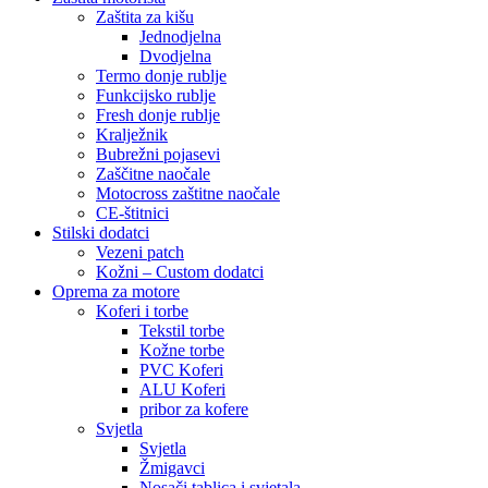
Zaštita za kišu
Jednodjelna
Dvodjelna
Termo donje rublje
Funkcijsko rublje
Fresh donje rublje
Kralježnik
Bubrežni pojasevi
Zaščitne naočale
Motocross zaštitne naočale
CE-štitnici
Stilski dodatci
Vezeni patch
Kožni – Custom dodatci
Oprema za motore
Koferi i torbe
Tekstil torbe
Kožne torbe
PVC Koferi
ALU Koferi
pribor za kofere
Svjetla
Svjetla
Žmigavci
Nosači tablica i svjetala