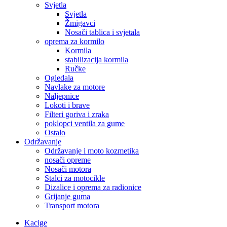
Svjetla
Svjetla
Žmigavci
Nosači tablica i svjetala
oprema za kormilo
Kormila
stabilizacija kormila
Ručke
Ogledala
Navlake za motore
Naljepnice
Lokoti i brave
Filteri goriva i zraka
poklopci ventila za gume
Ostalo
Održavanje
Održavanje i moto kozmetika
nosači opreme
Nosači motora
Stalci za motocikle
Dizalice i oprema za radionice
Grijanje guma
Transport motora
Kacige