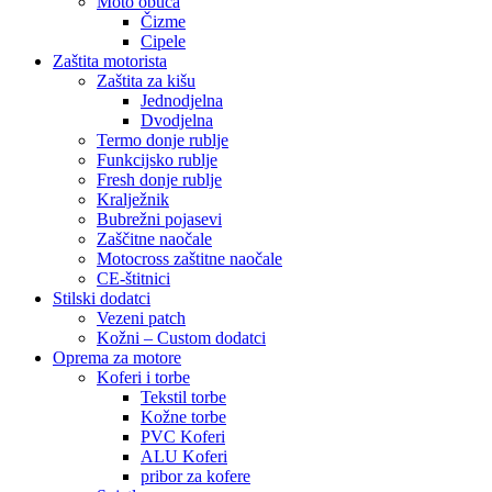
Moto obuča
Čizme
Cipele
Zaštita motorista
Zaštita za kišu
Jednodjelna
Dvodjelna
Termo donje rublje
Funkcijsko rublje
Fresh donje rublje
Kralježnik
Bubrežni pojasevi
Zaščitne naočale
Motocross zaštitne naočale
CE-štitnici
Stilski dodatci
Vezeni patch
Kožni – Custom dodatci
Oprema za motore
Koferi i torbe
Tekstil torbe
Kožne torbe
PVC Koferi
ALU Koferi
pribor za kofere