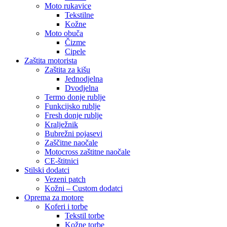
Moto rukavice
Tekstilne
Kožne
Moto obuča
Čizme
Cipele
Zaštita motorista
Zaštita za kišu
Jednodjelna
Dvodjelna
Termo donje rublje
Funkcijsko rublje
Fresh donje rublje
Kralježnik
Bubrežni pojasevi
Zaščitne naočale
Motocross zaštitne naočale
CE-štitnici
Stilski dodatci
Vezeni patch
Kožni – Custom dodatci
Oprema za motore
Koferi i torbe
Tekstil torbe
Kožne torbe