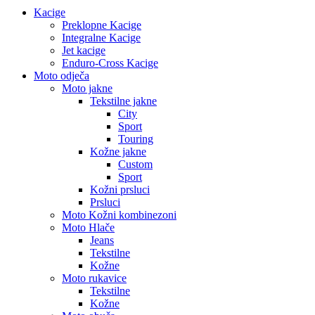
Kacige
Preklopne Kacige
Integralne Kacige
Jet kacige
Enduro-Cross Kacige
Moto odječa
Moto jakne
Tekstilne jakne
City
Sport
Touring
Kožne jakne
Custom
Sport
Kožni prsluci
Prsluci
Moto Kožni kombinezoni
Moto Hlače
Jeans
Tekstilne
Kožne
Moto rukavice
Tekstilne
Kožne