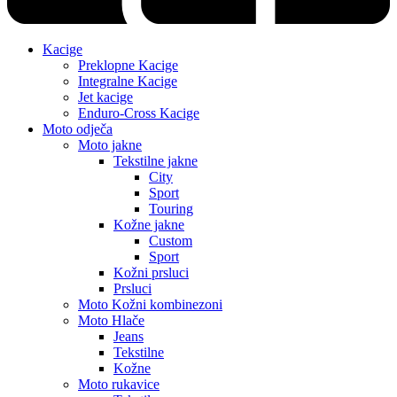
Kacige
Preklopne Kacige
Integralne Kacige
Jet kacige
Enduro-Cross Kacige
Moto odječa
Moto jakne
Tekstilne jakne
City
Sport
Touring
Kožne jakne
Custom
Sport
Kožni prsluci
Prsluci
Moto Kožni kombinezoni
Moto Hlače
Jeans
Tekstilne
Kožne
Moto rukavice