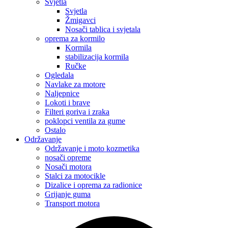
Svjetla
Svjetla
Žmigavci
Nosači tablica i svjetala
oprema za kormilo
Kormila
stabilizacija kormila
Ručke
Ogledala
Navlake za motore
Naljepnice
Lokoti i brave
Filteri goriva i zraka
poklopci ventila za gume
Ostalo
Održavanje
Održavanje i moto kozmetika
nosači opreme
Nosači motora
Stalci za motocikle
Dizalice i oprema za radionice
Grijanje guma
Transport motora