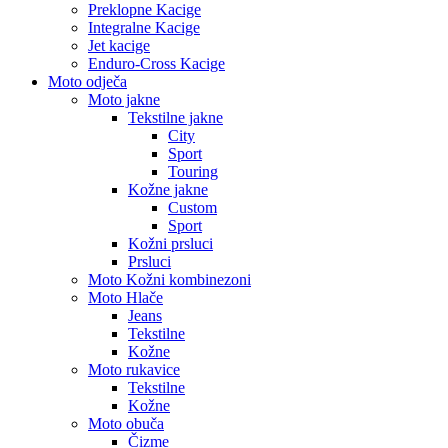
Preklopne Kacige
Integralne Kacige
Jet kacige
Enduro-Cross Kacige
Moto odječa
Moto jakne
Tekstilne jakne
City
Sport
Touring
Kožne jakne
Custom
Sport
Kožni prsluci
Prsluci
Moto Kožni kombinezoni
Moto Hlače
Jeans
Tekstilne
Kožne
Moto rukavice
Tekstilne
Kožne
Moto obuča
Čizme