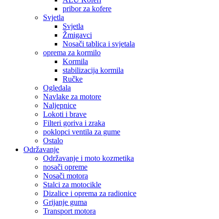
pribor za kofere
Svjetla
Svjetla
Žmigavci
Nosači tablica i svjetala
oprema za kormilo
Kormila
stabilizacija kormila
Ručke
Ogledala
Navlake za motore
Naljepnice
Lokoti i brave
Filteri goriva i zraka
poklopci ventila za gume
Ostalo
Održavanje
Održavanje i moto kozmetika
nosači opreme
Nosači motora
Stalci za motocikle
Dizalice i oprema za radionice
Grijanje guma
Transport motora