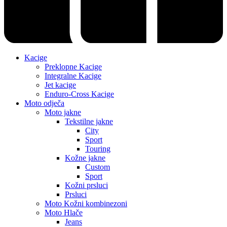
Kacige
Preklopne Kacige
Integralne Kacige
Jet kacige
Enduro-Cross Kacige
Moto odječa
Moto jakne
Tekstilne jakne
City
Sport
Touring
Kožne jakne
Custom
Sport
Kožni prsluci
Prsluci
Moto Kožni kombinezoni
Moto Hlače
Jeans