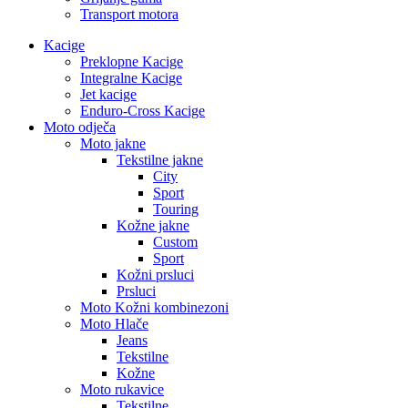
Transport motora
Kacige
Preklopne Kacige
Integralne Kacige
Jet kacige
Enduro-Cross Kacige
Moto odječa
Moto jakne
Tekstilne jakne
City
Sport
Touring
Kožne jakne
Custom
Sport
Kožni prsluci
Prsluci
Moto Kožni kombinezoni
Moto Hlače
Jeans
Tekstilne
Kožne
Moto rukavice
Tekstilne