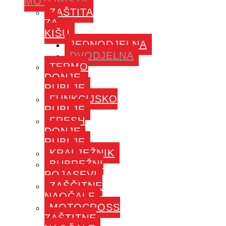
MOTORISTA
ZAŠTITA
ZA
KIŠU
JEDNODJELNA
DVODJELNA
TERMO
DONJE
RUBLJE
FUNKCIJSKO
RUBLJE
FRESH
DONJE
RUBLJE
KRALJEŽNIK
BUBREŽNI
POJASEVI
ZAŠČITNE
NAOČALE
MOTOCROSS
ZAŠTITNE