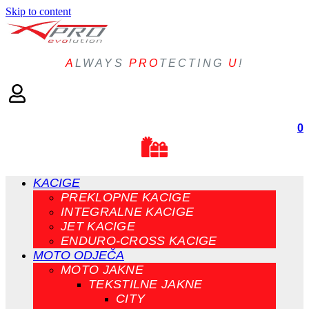
Skip to content
A
LWAYS
PRO
TECTING
U
!
0
KACIGE
PREKLOPNE KACIGE
INTEGRALNE KACIGE
JET KACIGE
ENDURO-CROSS KACIGE
MOTO ODJEČA
MOTO JAKNE
TEKSTILNE JAKNE
CITY