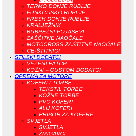
TERMO DONJE RUBLJE
FUNKCIJSKO RUBLJE
FRESH DONJE RUBLJE
KRALJEŽNIK
BUBREŽNI POJASEVI
ZAŠČITNE NAOČALE
MOTOCROSS ZAŠTITNE NAOČALE
CE-ŠTITNICI
STILSKI DODATCI
VEZENI PATCH
KOŽNI – CUSTOM DODATCI
OPREMA ZA MOTORE
KOFERI I TORBE
TEKSTIL TORBE
KOŽNE TORBE
PVC KOFERI
ALU KOFERI
PRIBOR ZA KOFERE
SVJETLA
SVJETLA
ŽMIGAVCI