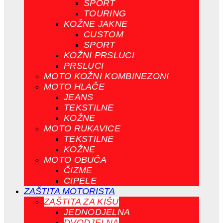
SPORT
TOURING
KOŽNE JAKNE
CUSTOM
SPORT
KOŽNI PRSLUCI
PRSLUCI
MOTO KOŽNI KOMBINEZONI
MOTO HLAČE
JEANS
TEKSTILNE
KOŽNE
MOTO RUKAVICE
TEKSTILNE
KOŽNE
MOTO OBUČA
ČIZME
CIPELE
ZAŠTITA MOTORISTA
ZAŠTITA ZA KIŠU
JEDNODJELNA
DVODJELNA