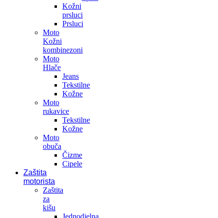
Kožni
prsluci
Prsluci
Moto
Kožni
kombinezoni
Moto
Hlače
Jeans
Tekstilne
Kožne
Moto
rukavice
Tekstilne
Kožne
Moto
obuča
Čizme
Cipele
Zaštita
motorista
Zaštita
za
kišu
Jednodjelna