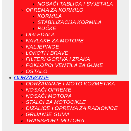
NOSAČI TABLICA I SVJETALA
OPREMA ZA KORMILO
KORMILA
STABILIZACIJA KORMILA
RUČKE
OGLEDALA
NAVLAKE ZA MOTORE
NALJEPNICE
LOKOTI I BRAVE
FILTERI GORIVA I ZRAKA
POKLOPCI VENTILA ZA GUME
OSTALO
ODRŽAVANJE
ODRŽAVANJE I MOTO KOZMETIKA
NOSAČI OPREME
NOSAČI MOTORA
STALCI ZA MOTOCIKLE
DIZALICE I OPREMA ZA RADIONICE
GRIJANJE GUMA
TRANSPORT MOTORA