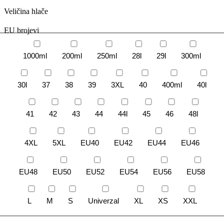
Veličina hlače
EU brojevi
1000ml
200ml
250ml
28l
29l
300ml
30l
37
38
39
3XL
40
400ml
40l
41
42
43
44
44l
45
46
48l
4XL
5XL
EU40
EU42
EU44
EU46
EU48
EU50
EU52
EU54
EU56
EU58
L
M
S
Univerzal
XL
XS
XXL