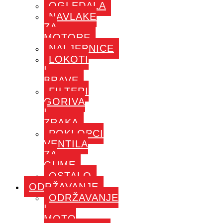
OGLEDALA
NAVLAKE
ZA
MOTORE
NALJEPNICE
LOKOTI
I
BRAVE
FILTERI
GORIVA
I
ZRAKA
POKLOPCI
VENTILA
ZA
GUME
OSTALO
ODRŽAVANJE
ODRŽAVANJE
I
MOTO