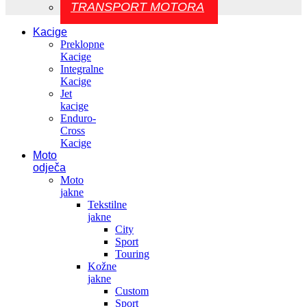
TRANSPORT MOTORA
Kacige
Preklopne
Kacige
Integralne
Kacige
Jet
kacige
Enduro-
Cross
Kacige
Moto
odječa
Moto
jakne
Tekstilne
jakne
City
Sport
Touring
Kožne
jakne
Custom
Sport