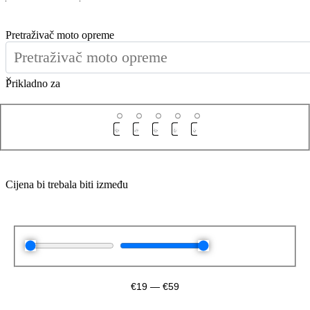
Pretraživač moto opreme
×
Prikladno za
Cijena bi trebala biti između
€
19
—
€
59