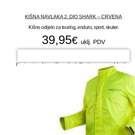
KIŠNA NAVLAKA 2. DIO SHARK – CRVENA
Kišno odijelo za touring, enduro, sport, skuter.
39,95
€
uklj. PDV
ODABERI OPCIJE
Ovaj proizvod ima više varijanti. Opcije se mogu odabrati na
stranici proizvoda