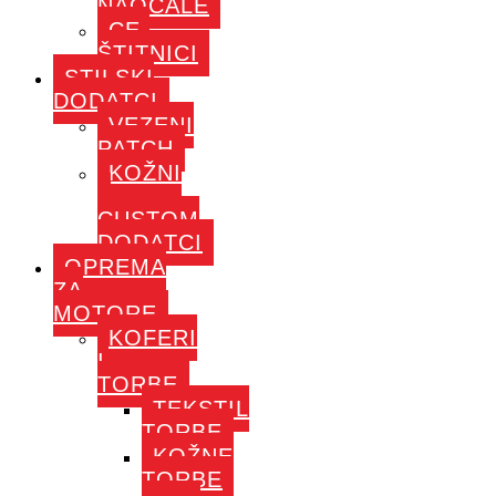
NAOČALE
CE-
ŠTITNICI
STILSKI
DODATCI
VEZENI
PATCH
KOŽNI
–
CUSTOM
DODATCI
OPREMA
ZA
MOTORE
KOFERI
I
TORBE
TEKSTIL
TORBE
KOŽNE
TORBE