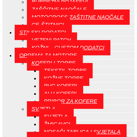
BUBREŽNI POJASEVI
ZAŠČITNE NAOČALE
MOTOCROSS ZAŠTITNE NAOČALE
CE-ŠTITNICI
STILSKI DODATCI
VEZENI PATCH
KOŽNI – CUSTOM DODATCI
OPREMA ZA MOTORE
KOFERI I TORBE
TEKSTIL TORBE
KOŽNE TORBE
PVC KOFERI
ALU KOFERI
PRIBOR ZA KOFERE
SVJETLA
SVJETLA
ŽMIGAVCI
NOSAČI TABLICA I SVJETALA