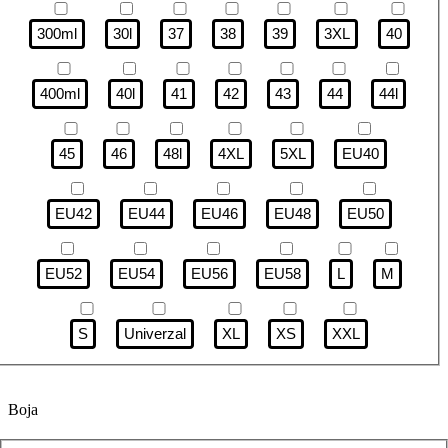
300ml
30l
37
38
39
3XL
40
400ml
40l
41
42
43
44
44l
45
46
48l
4XL
5XL
EU40
EU42
EU44
EU46
EU48
EU50
EU52
EU54
EU56
EU58
L
M
S
Univerzal
XL
XS
XXL
Boja