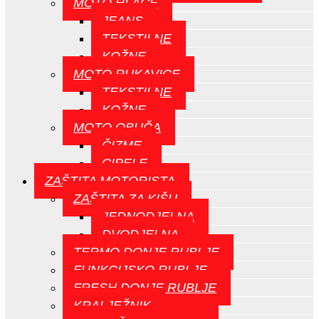
MOTO HLAČE
JEANS
TEKSTILNE
KOŽNE
MOTO RUKAVICE
TEKSTILNE
KOŽNE
MOTO OBUČA
ČIZME
CIPELE
ZAŠTITA MOTORISTA
ZAŠTITA ZA KIŠU
JEDNODJELNA
DVODJELNA
TERMO DONJE RUBLJE
FUNKCIJSKO RUBLJE
FRESH DONJE RUBLJE
KRALJEŽNIK