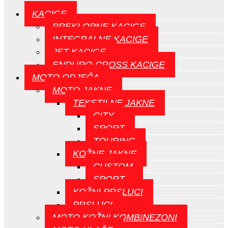
KACIGE
PREKLOPNE KACIGE
INTEGRALNE KACIGE
JET KACIGE
ENDURO-CROSS KACIGE
MOTO ODJEČA
MOTO JAKNE
TEKSTILNE JAKNE
CITY
SPORT
TOURING
KOŽNE JAKNE
CUSTOM
SPORT
KOŽNI PRSLUCI
PRSLUCI
MOTO KOŽNI KOMBINEZONI