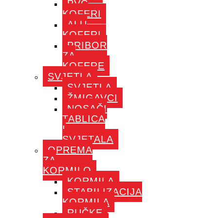
PVC
KOFERI
ALU
KOFERI
PRIBOR
ZA
KOFERE
SVJETLA
SVJETLA
ŽMIGAVCI
NOSAČI
TABLICA
I
SVJETALA
OPREMA
ZA
KORMILO
KORMILA
STABILIZACIJA
KORMILA
RUČKE