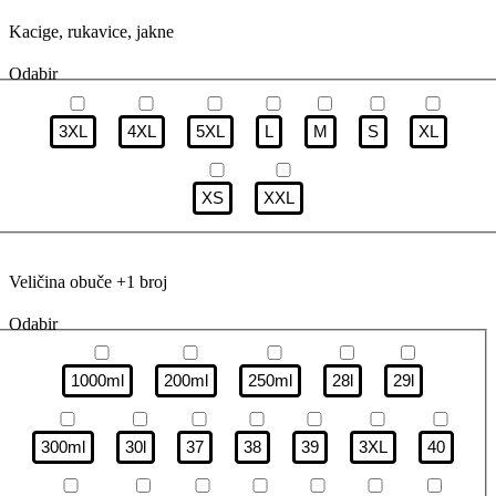
Kacige, rukavice, jakne
Odabir
3XL
4XL
5XL
L
M
S
XL
XS
XXL
Veličina obuče +1 broj
Odabir
1000ml
200ml
250ml
28l
29l
300ml
30l
37
38
39
3XL
40