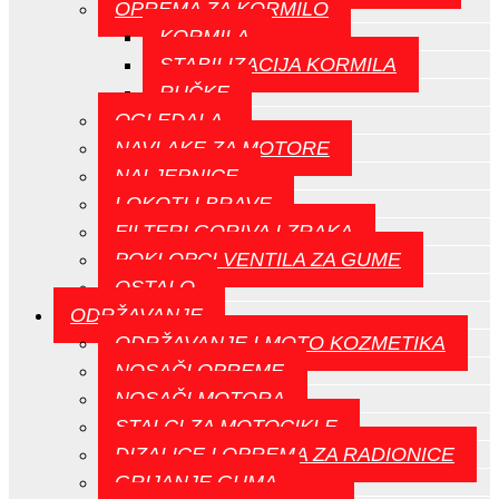
OPREMA ZA KORMILO
KORMILA
STABILIZACIJA KORMILA
RUČKE
OGLEDALA
NAVLAKE ZA MOTORE
NALJEPNICE
LOKOTI I BRAVE
FILTERI GORIVA I ZRAKA
POKLOPCI VENTILA ZA GUME
OSTALO
ODRŽAVANJE
ODRŽAVANJE I MOTO KOZMETIKA
NOSAČI OPREME
NOSAČI MOTORA
STALCI ZA MOTOCIKLE
DIZALICE I OPREMA ZA RADIONICE
GRIJANJE GUMA