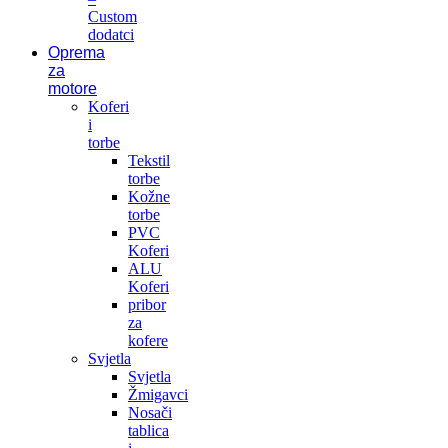
Custom
dodatci
Oprema
za
motore
Koferi
i
torbe
Tekstil
torbe
Kožne
torbe
PVC
Koferi
ALU
Koferi
pribor
za
kofere
Svjetla
Svjetla
Žmigavci
Nosači
tablica