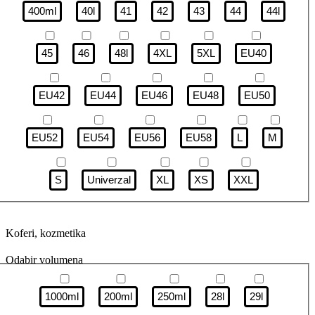
400ml
40l
41
42
43
44
44l
45
46
48l
4XL
5XL
EU40
EU42
EU44
EU46
EU48
EU50
EU52
EU54
EU56
EU58
L
M
S
Univerzal
XL
XS
XXL
Koferi, kozmetika
Odabir volumena
1000ml
200ml
250ml
28l
29l