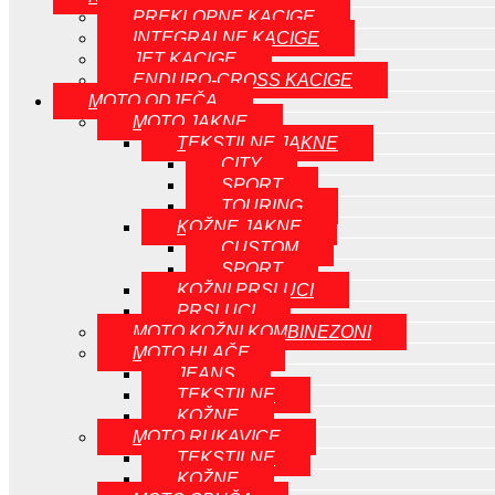
PREKLOPNE KACIGE
INTEGRALNE KACIGE
JET KACIGE
ENDURO-CROSS KACIGE
MOTO ODJEČA
MOTO JAKNE
TEKSTILNE JAKNE
CITY
SPORT
TOURING
KOŽNE JAKNE
CUSTOM
SPORT
KOŽNI PRSLUCI
PRSLUCI
MOTO KOŽNI KOMBINEZONI
MOTO HLAČE
JEANS
TEKSTILNE
KOŽNE
MOTO RUKAVICE
TEKSTILNE
KOŽNE