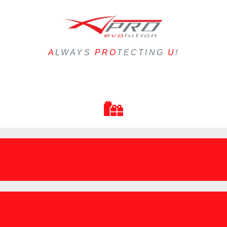
A
LWAYS
PRO
TECTING
U
!