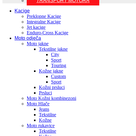
TRANSPORT MOTORA
Kacige
Preklopne Kacige
Integralne Kacige
Jet kacige
Enduro-Cross Kacige
Moto odječa
Moto jakne
Tekstilne jakne
City
Sport
Touring
Kožne jakne
Custom
Sport
Kožni prsluci
Prsluci
Moto Kožni kombinezoni
Moto Hlače
Jeans
Tekstilne
Kožne
Moto rukavice
Tekstilne