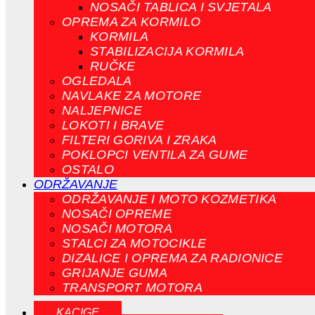
NOSAČI TABLICA I SVJETALA
OPREMA ZA KORMILO
KORMILA
STABILIZACIJA KORMILA
RUČKE
OGLEDALA
NAVLAKE ZA MOTORE
NALJEPNICE
LOKOTI I BRAVE
FILTERI GORIVA I ZRAKA
POKLOPCI VENTILA ZA GUME
OSTALO
ODRŽAVANJE
ODRŽAVANJE I MOTO KOZMETIKA
NOSAČI OPREME
NOSAČI MOTORA
STALCI ZA MOTOCIKLE
DIZALICE I OPREMA ZA RADIONICE
GRIJANJE GUMA
TRANSPORT MOTORA
KACIGE