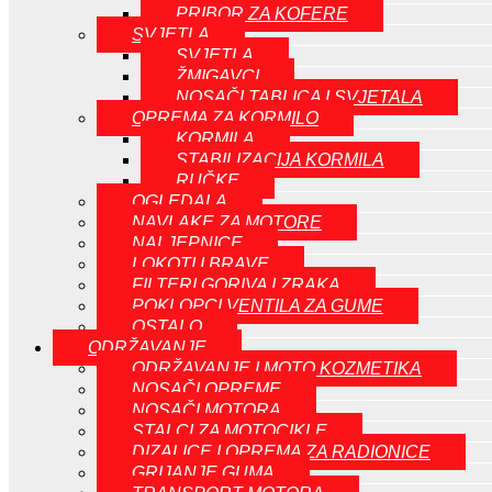
PRIBOR ZA KOFERE
SVJETLA
SVJETLA
ŽMIGAVCI
NOSAČI TABLICA I SVJETALA
OPREMA ZA KORMILO
KORMILA
STABILIZACIJA KORMILA
RUČKE
OGLEDALA
NAVLAKE ZA MOTORE
NALJEPNICE
LOKOTI I BRAVE
FILTERI GORIVA I ZRAKA
POKLOPCI VENTILA ZA GUME
OSTALO
ODRŽAVANJE
ODRŽAVANJE I MOTO KOZMETIKA
NOSAČI OPREME
NOSAČI MOTORA
STALCI ZA MOTOCIKLE
DIZALICE I OPREMA ZA RADIONICE
GRIJANJE GUMA