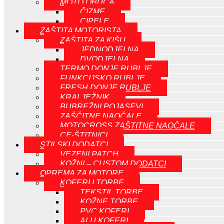
MOTO OBUČA
ČIZME
CIPELE
ZAŠTITA MOTORISTA
ZAŠTITA ZA KIŠU
JEDNODJELNA
DVODJELNA
TERMO DONJE RUBLJE
FUNKCIJSKO RUBLJE
FRESH DONJE RUBLJE
KRALJEŽNIK
BUBREŽNI POJASEVI
ZAŠČITNE NAOČALE
MOTOCROSS ZAŠTITNE NAOČALE
CE-ŠTITNICI
STILSKI DODATCI
VEZENI PATCH
KOŽNI – CUSTOM DODATCI
OPREMA ZA MOTORE
KOFERI I TORBE
TEKSTIL TORBE
KOŽNE TORBE
PVC KOFERI
ALU KOFERI