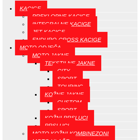
KACIGE
PREKLOPNE KACIGE
INTEGRALNE KACIGE
JET KACIGE
ENDURO-CROSS KACIGE
MOTO ODJEČA
MOTO JAKNE
TEKSTILNE JAKNE
CITY
SPORT
TOURING
KOŽNE JAKNE
CUSTOM
SPORT
KOŽNI PRSLUCI
PRSLUCI
MOTO KOŽNI KOMBINEZONI