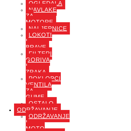
OGLEDALA
NAVLAKE
ZA
MOTORE
NALJEPNICE
LOKOTI
I
BRAVE
FILTERI
GORIVA
I
ZRAKA
POKLOPCI
VENTILA
ZA
GUME
OSTALO
ODRŽAVANJE
ODRŽAVANJE
I
MOTO