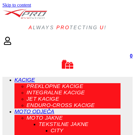
Skip to content
A
LWAYS
PRO
TECTING
U
!
0
KACIGE
PREKLOPNE KACIGE
INTEGRALNE KACIGE
JET KACIGE
ENDURO-CROSS KACIGE
MOTO ODJEČA
MOTO JAKNE
TEKSTILNE JAKNE
CITY