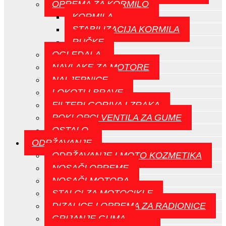
OPREMA ZA KORMILO
KORMILA
STABILIZACIJA KORMILA
RUČKE
OGLEDALA
NAVLAKE ZA MOTORE
NALJEPNICE
LOKOTI I BRAVE
FILTERI GORIVA I ZRAKA
POKLOPCI VENTILA ZA GUME
OSTALO
ODRŽAVANJE
ODRŽAVANJE I MOTO KOZMETIKA
NOSAČI OPREME
NOSAČI MOTORA
STALCI ZA MOTOCIKLE
DIZALICE I OPREMA ZA RADIONICE
GRIJANJE GUMA