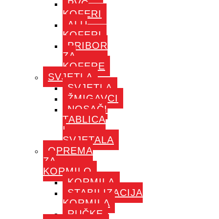
PVC
KOFERI
ALU
KOFERI
PRIBOR
ZA
KOFERE
SVJETLA
SVJETLA
ŽMIGAVCI
NOSAČI
TABLICA
I
SVJETALA
OPREMA
ZA
KORMILO
KORMILA
STABILIZACIJA
KORMILA
RUČKE