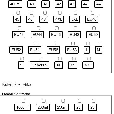
400ml
40l
41
42
43
44
44l
45
46
48l
4XL
5XL
EU40
EU42
EU44
EU46
EU48
EU50
EU52
EU54
EU56
EU58
L
M
S
Univerzal
XL
XS
XXL
Koferi, kozmetika
Odabir volumena
1000ml
200ml
250ml
28l
29l