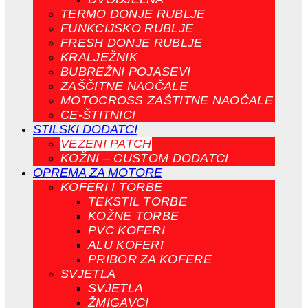
TERMO DONJE RUBLJE
FUNKCIJSKO RUBLJE
FRESH DONJE RUBLJE
KRALJEŽNIK
BUBREŽNI POJASEVI
ZAŠČITNE NAOČALE
MOTOCROSS ZAŠTITNE NAOČALE
CE-ŠTITNICI
STILSKI DODATCI
VEZENI PATCH
KOŽNI – CUSTOM DODATCI
OPREMA ZA MOTORE
KOFERI I TORBE
TEKSTIL TORBE
KOŽNE TORBE
PVC KOFERI
ALU KOFERI
PRIBOR ZA KOFERE
SVJETLA
SVJETLA
ŽMIGAVCI