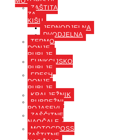
MOTORISTA
ZAŠTITA
ZA
KIŠU
JEDNODJELNA
DVODJELNA
TERMO
DONJE
RUBLJE
FUNKCIJSKO
RUBLJE
FRESH
DONJE
RUBLJE
KRALJEŽNIK
BUBREŽNI
POJASEVI
ZAŠČITNE
NAOČALE
MOTOCROSS
ZAŠTITNE