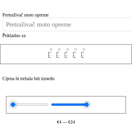
Pretraživač moto opreme
×
Prikladno za
Cijena bi trebala biti između
€
4
—
€
24