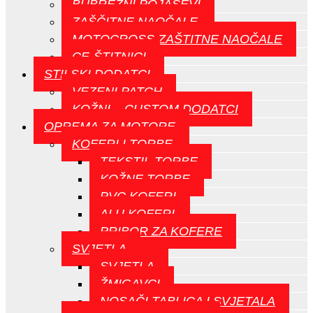
BUBREŽNI POJASEVI
ZAŠČITNE NAOČALE
MOTOCROSS ZAŠTITNE NAOČALE
CE-ŠTITNICI
STILSKI DODATCI
VEZENI PATCH
KOŽNI – CUSTOM DODATCI
OPREMA ZA MOTORE
KOFERI I TORBE
TEKSTIL TORBE
KOŽNE TORBE
PVC KOFERI
ALU KOFERI
PRIBOR ZA KOFERE
SVJETLA
SVJETLA
ŽMIGAVCI
NOSAČI TABLICA I SVJETALA