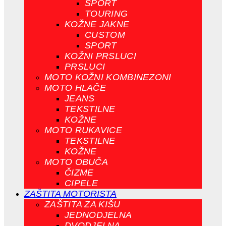
SPORT
TOURING
KOŽNE JAKNE
CUSTOM
SPORT
KOŽNI PRSLUCI
PRSLUCI
MOTO KOŽNI KOMBINEZONI
MOTO HLAČE
JEANS
TEKSTILNE
KOŽNE
MOTO RUKAVICE
TEKSTILNE
KOŽNE
MOTO OBUČA
ČIZME
CIPELE
ZAŠTITA MOTORISTA
ZAŠTITA ZA KIŠU
JEDNODJELNA
DVODJELNA