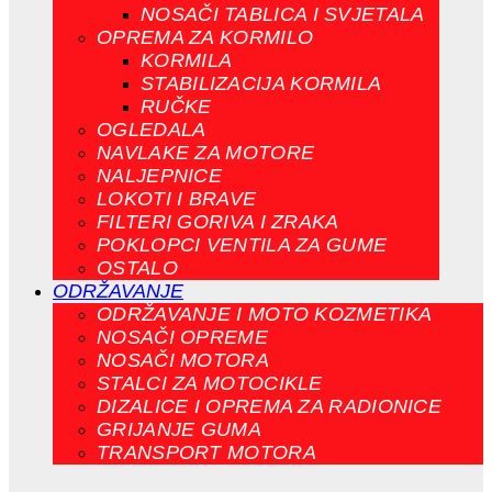
NOSAČI TABLICA I SVJETALA
OPREMA ZA KORMILO
KORMILA
STABILIZACIJA KORMILA
RUČKE
OGLEDALA
NAVLAKE ZA MOTORE
NALJEPNICE
LOKOTI I BRAVE
FILTERI GORIVA I ZRAKA
POKLOPCI VENTILA ZA GUME
OSTALO
ODRŽAVANJE
ODRŽAVANJE I MOTO KOZMETIKA
NOSAČI OPREME
NOSAČI MOTORA
STALCI ZA MOTOCIKLE
DIZALICE I OPREMA ZA RADIONICE
GRIJANJE GUMA
TRANSPORT MOTORA