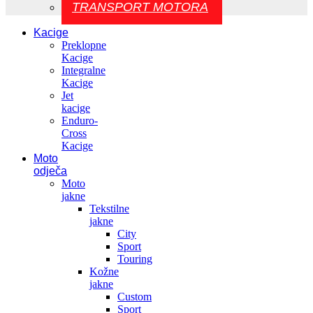
TRANSPORT MOTORA
Kacige
Preklopne
Kacige
Integralne
Kacige
Jet
kacige
Enduro-
Cross
Kacige
Moto
odječa
Moto
jakne
Tekstilne
jakne
City
Sport
Touring
Kožne
jakne
Custom
Sport