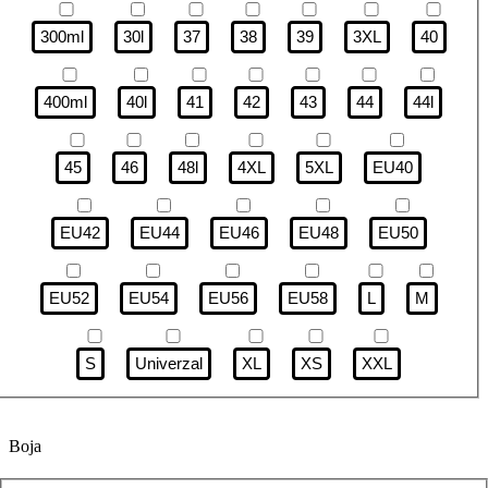
300ml
30l
37
38
39
3XL
40
400ml
40l
41
42
43
44
44l
45
46
48l
4XL
5XL
EU40
EU42
EU44
EU46
EU48
EU50
EU52
EU54
EU56
EU58
L
M
S
Univerzal
XL
XS
XXL
Boja