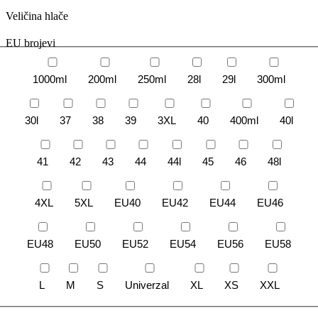
Veličina hlače
EU brojevi
1000ml
200ml
250ml
28l
29l
300ml
30l
37
38
39
3XL
40
400ml
40l
41
42
43
44
44l
45
46
48l
4XL
5XL
EU40
EU42
EU44
EU46
EU48
EU50
EU52
EU54
EU56
EU58
L
M
S
Univerzal
XL
XS
XXL