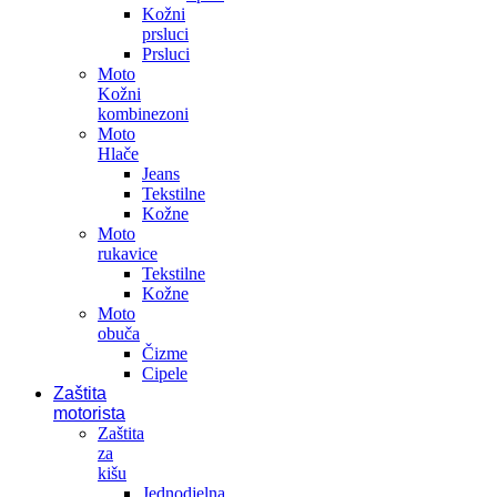
Kožni
prsluci
Prsluci
Moto
Kožni
kombinezoni
Moto
Hlače
Jeans
Tekstilne
Kožne
Moto
rukavice
Tekstilne
Kožne
Moto
obuča
Čizme
Cipele
Zaštita
motorista
Zaštita
za
kišu
Jednodjelna