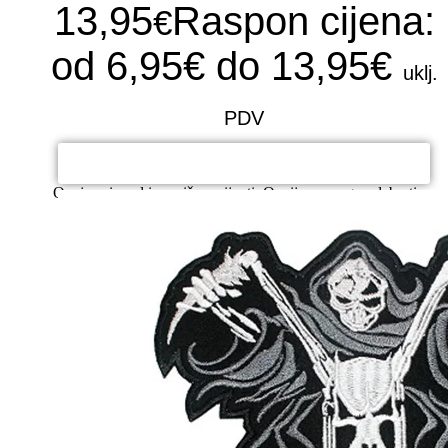
13,95
Raspon cijena:
€
od 6,95€ do 13,95€
uklj.
PDV
ODABERI OPCIJE
Ovaj proizvod ima više varijanti. Opcije se mogu odabrati na
stranici proizvoda