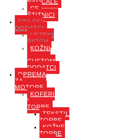
NAOČALE
CE-
ŠTITNICI
STILSKI
DODATCI
VEZENI
PATCH
KOŽNI
–
CUSTOM
DODATCI
OPREMA
ZA
MOTORE
KOFERI
I
TORBE
TEKSTIL
TORBE
KOŽNE
TORBE