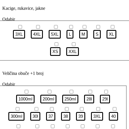
Kacige, rukavice, jakne
Odabir
3XL
4XL
5XL
L
M
S
XL
XS
XXL
Veličina obuče +1 broj
Odabir
1000ml
200ml
250ml
28l
29l
300ml
30l
37
38
39
3XL
40