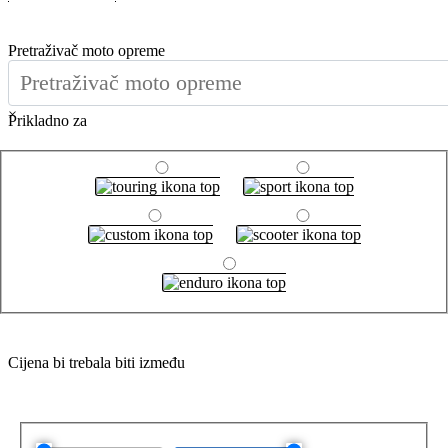
Pretraživač moto opreme
×
Prikladno za
Cijena bi trebala biti između