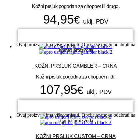
Kožni prsluk pogodan za chopper ili drugo.
94,95
€
uklj. PDV
ODABERI OPCIJE
Ovaj proizvod ima više varijanti. Opcije se mogu odabrati na
stranici proizvoda
KOŽNI PRSLUK GAMBLER – CRNA
Kožni prsluk pogodna za chopper ili dr.
107,95
€
uklj. PDV
ODABERI OPCIJE
Ovaj proizvod ima više varijanti. Opcije se mogu odabrati na
stranici proizvoda
KOŽNI PRSLUK CUSTOM – CRNA