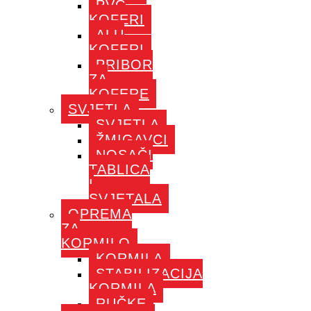
PVC
KOFERI
ALU
KOFERI
PRIBOR
ZA
KOFERE
SVJETLA
SVJETLA
ŽMIGAVCI
NOSAČI
TABLICA
I
SVJETALA
OPREMA
ZA
KORMILO
KORMILA
STABILIZACIJA
KORMILA
RUČKE