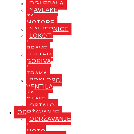
OGLEDALA
NAVLAKE
ZA
MOTORE
NALJEPNICE
LOKOTI
I
BRAVE
FILTERI
GORIVA
I
ZRAKA
POKLOPCI
VENTILA
ZA
GUME
OSTALO
ODRŽAVANJE
ODRŽAVANJE
I
MOTO