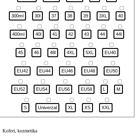
300ml
30l
37
38
39
3XL
40
400ml
40l
41
42
43
44
44l
45
46
48l
4XL
5XL
EU40
EU42
EU44
EU46
EU48
EU50
EU52
EU54
EU56
EU58
L
M
S
Univerzal
XL
XS
XXL
Koferi, kozmetika