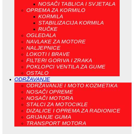
NOSAČI TABLICA I SVJETALA
OPREMA ZA KORMILO
KORMILA
STABILIZACIJA KORMILA
RUČKE
OGLEDALA
NAVLAKE ZA MOTORE
NALJEPNICE
LOKOTI I BRAVE
FILTERI GORIVA I ZRAKA
POKLOPCI VENTILA ZA GUME
OSTALO
ODRŽAVANJE
ODRŽAVANJE I MOTO KOZMETIKA
NOSAČI OPREME
NOSAČI MOTORA
STALCI ZA MOTOCIKLE
DIZALICE I OPREMA ZA RADIONICE
GRIJANJE GUMA
TRANSPORT MOTORA