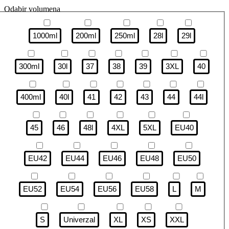
Odabir volumena
1000ml
200ml
250ml
28l
29l
300ml
30l
37
38
39
3XL
40
400ml
40l
41
42
43
44
44l
45
46
48l
4XL
5XL
EU40
EU42
EU44
EU46
EU48
EU50
EU52
EU54
EU56
EU58
L
M
S
Univerzal
XL
XS
XXL