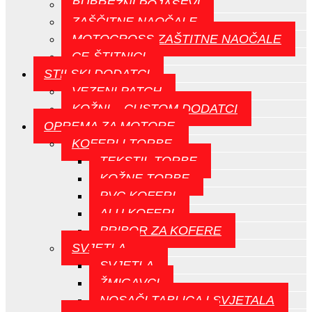
BUBREŽNI POJASEVI
ZAŠČITNE NAOČALE
MOTOCROSS ZAŠTITNE NAOČALE
CE-ŠTITNICI
STILSKI DODATCI
VEZENI PATCH
KOŽNI – CUSTOM DODATCI
OPREMA ZA MOTORE
KOFERI I TORBE
TEKSTIL TORBE
KOŽNE TORBE
PVC KOFERI
ALU KOFERI
PRIBOR ZA KOFERE
SVJETLA
SVJETLA
ŽMIGAVCI
NOSAČI TABLICA I SVJETALA