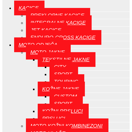
KACIGE
PREKLOPNE KACIGE
INTEGRALNE KACIGE
JET KACIGE
ENDURO-CROSS KACIGE
MOTO ODJEČA
MOTO JAKNE
TEKSTILNE JAKNE
CITY
SPORT
TOURING
KOŽNE JAKNE
CUSTOM
SPORT
KOŽNI PRSLUCI
PRSLUCI
MOTO KOŽNI KOMBINEZONI