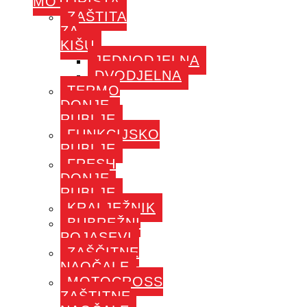
MOTORISTA
ZAŠTITA
ZA
KIŠU
JEDNODJELNA
DVODJELNA
TERMO
DONJE
RUBLJE
FUNKCIJSKO
RUBLJE
FRESH
DONJE
RUBLJE
KRALJEŽNIK
BUBREŽNI
POJASEVI
ZAŠČITNE
NAOČALE
MOTOCROSS
ZAŠTITNE