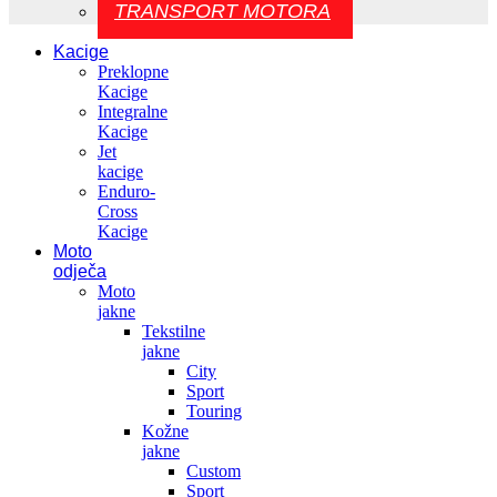
TRANSPORT MOTORA
Kacige
Preklopne
Kacige
Integralne
Kacige
Jet
kacige
Enduro-
Cross
Kacige
Moto
odječa
Moto
jakne
Tekstilne
jakne
City
Sport
Touring
Kožne
jakne
Custom
Sport