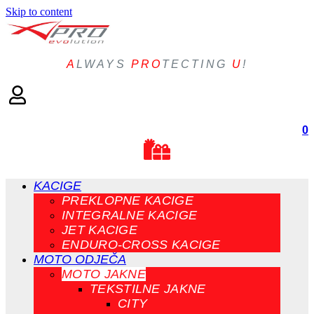
Skip to content
A
LWAYS
PRO
TECTING
U
!
0
KACIGE
PREKLOPNE KACIGE
INTEGRALNE KACIGE
JET KACIGE
ENDURO-CROSS KACIGE
MOTO ODJEČA
MOTO JAKNE
TEKSTILNE JAKNE
CITY