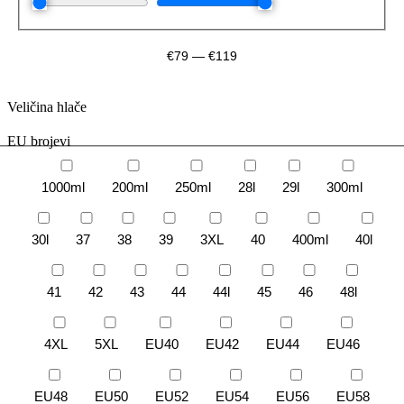
€
79
—
€
119
Veličina hlače
EU brojevi
1000ml
200ml
250ml
28l
29l
300ml
30l
37
38
39
3XL
40
400ml
40l
41
42
43
44
44l
45
46
48l
4XL
5XL
EU40
EU42
EU44
EU46
EU48
EU50
EU52
EU54
EU56
EU58