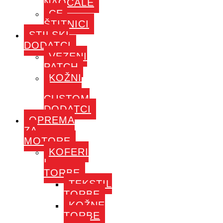
NAOČALE
CE-
ŠTITNICI
STILSKI
DODATCI
VEZENI
PATCH
KOŽNI
–
CUSTOM
DODATCI
OPREMA
ZA
MOTORE
KOFERI
I
TORBE
TEKSTIL
TORBE
KOŽNE
TORBE