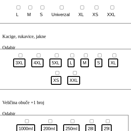
L
M
S
Univerzal
XL
XS
XXL
Kacige, rukavice, jakne
Odabir
3XL
4XL
5XL
L
M
S
XL
XS
XXL
Veličina obuče +1 broj
Odabir
1000ml
200ml
250ml
28l
29l