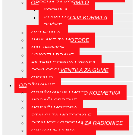
OPREMA ZA KORMILO
KORMILA
STABILIZACIJA KORMILA
RUČKE
OGLEDALA
NAVLAKE ZA MOTORE
NALJEPNICE
LOKOTI I BRAVE
FILTERI GORIVA I ZRAKA
POKLOPCI VENTILA ZA GUME
OSTALO
ODRŽAVANJE
ODRŽAVANJE I MOTO KOZMETIKA
NOSAČI OPREME
NOSAČI MOTORA
STALCI ZA MOTOCIKLE
DIZALICE I OPREMA ZA RADIONICE
GRIJANJE GUMA