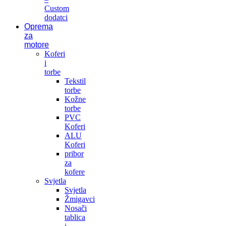
Custom
dodatci
Oprema
za
motore
Koferi
i
torbe
Tekstil
torbe
Kožne
torbe
PVC
Koferi
ALU
Koferi
pribor
za
kofere
Svjetla
Svjetla
Žmigavci
Nosači
tablica