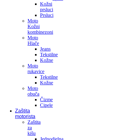
Kožni
prsluci
Prsluci
Moto
Kožni
kombinezoni
Moto
Hlače
Jeans
Tekstilne
Kožne
Moto
rukavice
Tekstilne
Kožne
Moto
obuča
Čizme
Cipele
Zaštita
motorista
Zaštita
za
kišu
Jednodjelna