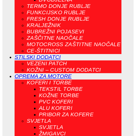
TERMO DONJE RUBLJE
FUNKCIJSKO RUBLJE
FRESH DONJE RUBLJE
KRALJEŽNIK
BUBREŽNI POJASEVI
ZAŠČITNE NAOČALE
MOTOCROSS ZAŠTITNE NAOČALE
CE-ŠTITNICI
STILSKI DODATCI
VEZENI PATCH
KOŽNI – CUSTOM DODATCI
OPREMA ZA MOTORE
KOFERI I TORBE
TEKSTIL TORBE
KOŽNE TORBE
PVC KOFERI
ALU KOFERI
PRIBOR ZA KOFERE
SVJETLA
SVJETLA
ŽMIGAVCI