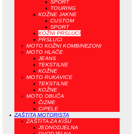
SPORT
TOURING
KOŽNE JAKNE
CUSTOM
SPORT
KOŽNI PRSLUCI
PRSLUCI
MOTO KOŽNI KOMBINEZONI
MOTO HLAČE
JEANS
TEKSTILNE
KOŽNE
MOTO RUKAVICE
TEKSTILNE
KOŽNE
MOTO OBUČA
ČIZME
CIPELE
ZAŠTITA MOTORISTA
ZAŠTITA ZA KIŠU
JEDNODJELNA
DVODJELNA