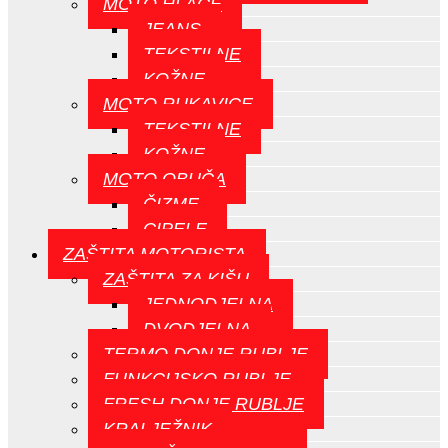
MOTO HLAČE
JEANS
TEKSTILNE
KOŽNE
MOTO RUKAVICE
TEKSTILNE
KOŽNE
MOTO OBUČA
ČIZME
CIPELE
ZAŠTITA MOTORISTA
ZAŠTITA ZA KIŠU
JEDNODJELNA
DVODJELNA
TERMO DONJE RUBLJE
FUNKCIJSKO RUBLJE
FRESH DONJE RUBLJE
KRALJEŽNIK