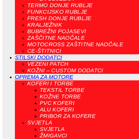
TERMO DONJE RUBLJE
FUNKCIJSKO RUBLJE
FRESH DONJE RUBLJE
KRALJEŽNIK
BUBREŽNI POJASEVI
ZAŠČITNE NAOČALE
MOTOCROSS ZAŠTITNE NAOČALE
CE-ŠTITNICI
STILSKI DODATCI
VEZENI PATCH
KOŽNI – CUSTOM DODATCI
OPREMA ZA MOTORE
KOFERI I TORBE
TEKSTIL TORBE
KOŽNE TORBE
PVC KOFERI
ALU KOFERI
PRIBOR ZA KOFERE
SVJETLA
SVJETLA
ŽMIGAVCI