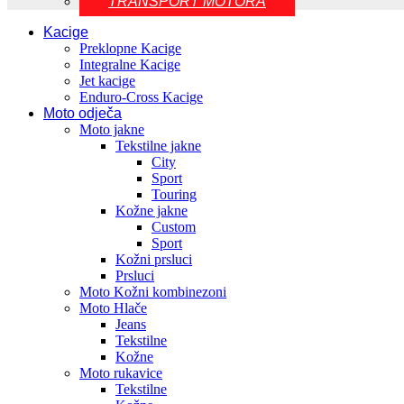
TRANSPORT MOTORA
Kacige
Preklopne Kacige
Integralne Kacige
Jet kacige
Enduro-Cross Kacige
Moto odječa
Moto jakne
Tekstilne jakne
City
Sport
Touring
Kožne jakne
Custom
Sport
Kožni prsluci
Prsluci
Moto Kožni kombinezoni
Moto Hlače
Jeans
Tekstilne
Kožne
Moto rukavice
Tekstilne