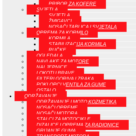
PRIBOR ZA KOFERE
SVJETLA
SVJETLA
ŽMIGAVCI
NOSAČI TABLICA I SVJETALA
OPREMA ZA KORMILO
KORMILA
STABILIZACIJA KORMILA
RUČKE
OGLEDALA
NAVLAKE ZA MOTORE
NALJEPNICE
LOKOTI I BRAVE
FILTERI GORIVA I ZRAKA
POKLOPCI VENTILA ZA GUME
OSTALO
ODRŽAVANJE
ODRŽAVANJE I MOTO KOZMETIKA
NOSAČI OPREME
NOSAČI MOTORA
STALCI ZA MOTOCIKLE
DIZALICE I OPREMA ZA RADIONICE
GRIJANJE GUMA