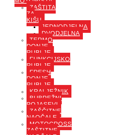
MOTORISTA
ZAŠTITA
ZA
KIŠU
JEDNODJELNA
DVODJELNA
TERMO
DONJE
RUBLJE
FUNKCIJSKO
RUBLJE
FRESH
DONJE
RUBLJE
KRALJEŽNIK
BUBREŽNI
POJASEVI
ZAŠČITNE
NAOČALE
MOTOCROSS
ZAŠTITNE