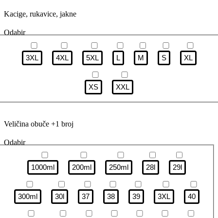
Kacige, rukavice, jakne
Odabir
3XL
4XL
5XL
L
M
S
XL
XS
XXL
Veličina obuče +1 broj
Odabir
1000ml
200ml
250ml
28l
29l
300ml
30l
37
38
39
3XL
40