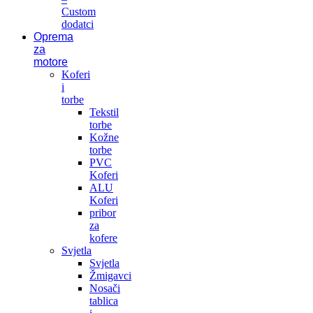
Custom
dodatci
Oprema
za
motore
Koferi
i
torbe
Tekstil
torbe
Kožne
torbe
PVC
Koferi
ALU
Koferi
pribor
za
kofere
Svjetla
Svjetla
Žmigavci
Nosači
tablica