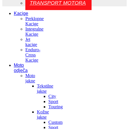
TRANSPORT MOTORA
Kacige
Preklopne
Kacige
Integralne
Kacige
Jet
kacige
Enduro-
Cross
Kacige
Moto
odječa
Moto
jakne
Tekstilne
jakne
City
Sport
Touring
Kožne
jakne
Custom
Sport