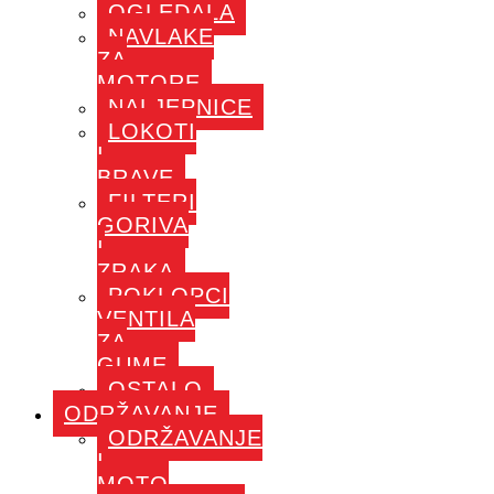
OGLEDALA
NAVLAKE
ZA
MOTORE
NALJEPNICE
LOKOTI
I
BRAVE
FILTERI
GORIVA
I
ZRAKA
POKLOPCI
VENTILA
ZA
GUME
OSTALO
ODRŽAVANJE
ODRŽAVANJE
I
MOTO