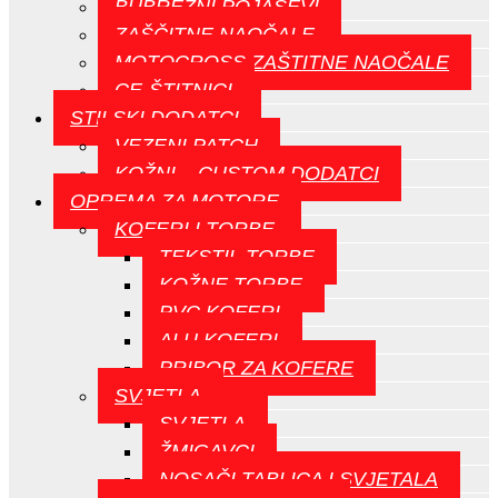
BUBREŽNI POJASEVI
ZAŠČITNE NAOČALE
MOTOCROSS ZAŠTITNE NAOČALE
CE-ŠTITNICI
STILSKI DODATCI
VEZENI PATCH
KOŽNI – CUSTOM DODATCI
OPREMA ZA MOTORE
KOFERI I TORBE
TEKSTIL TORBE
KOŽNE TORBE
PVC KOFERI
ALU KOFERI
PRIBOR ZA KOFERE
SVJETLA
SVJETLA
ŽMIGAVCI
NOSAČI TABLICA I SVJETALA