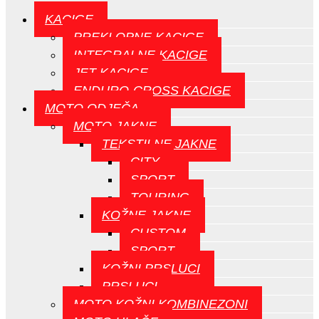
KACIGE
PREKLOPNE KACIGE
INTEGRALNE KACIGE
JET KACIGE
ENDURO-CROSS KACIGE
MOTO ODJEČA
MOTO JAKNE
TEKSTILNE JAKNE
CITY
SPORT
TOURING
KOŽNE JAKNE
CUSTOM
SPORT
KOŽNI PRSLUCI
PRSLUCI
MOTO KOŽNI KOMBINEZONI