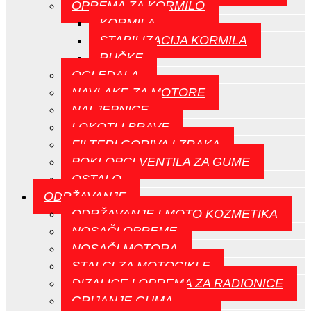
OPREMA ZA KORMILO
KORMILA
STABILIZACIJA KORMILA
RUČKE
OGLEDALA
NAVLAKE ZA MOTORE
NALJEPNICE
LOKOTI I BRAVE
FILTERI GORIVA I ZRAKA
POKLOPCI VENTILA ZA GUME
OSTALO
ODRŽAVANJE
ODRŽAVANJE I MOTO KOZMETIKA
NOSAČI OPREME
NOSAČI MOTORA
STALCI ZA MOTOCIKLE
DIZALICE I OPREMA ZA RADIONICE
GRIJANJE GUMA