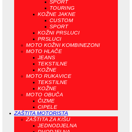
SPORT
TOURING
KOŽNE JAKNE
CUSTOM
SPORT
KOŽNI PRSLUCI
PRSLUCI
MOTO KOŽNI KOMBINEZONI
MOTO HLAČE
JEANS
TEKSTILNE
KOŽNE
MOTO RUKAVICE
TEKSTILNE
KOŽNE
MOTO OBUČA
ČIZME
CIPELE
ZAŠTITA MOTORISTA
ZAŠTITA ZA KIŠU
JEDNODJELNA
DVODJELNA