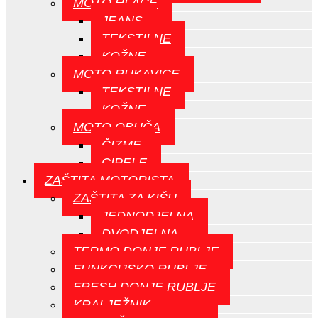
MOTO HLAČE
JEANS
TEKSTILNE
KOŽNE
MOTO RUKAVICE
TEKSTILNE
KOŽNE
MOTO OBUČA
ČIZME
CIPELE
ZAŠTITA MOTORISTA
ZAŠTITA ZA KIŠU
JEDNODJELNA
DVODJELNA
TERMO DONJE RUBLJE
FUNKCIJSKO RUBLJE
FRESH DONJE RUBLJE
KRALJEŽNIK