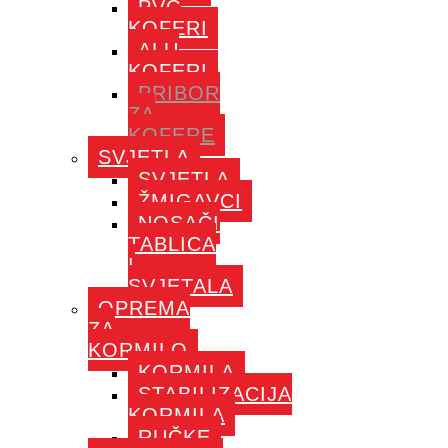
PVC
KOFERI
ALU
KOFERI
PRIBOR
ZA
KOFERE
SVJETLA
SVJETLA
ŽMIGAVCI
NOSAČI
TABLICA
I
SVJETALA
OPREMA
ZA
KORMILO
KORMILA
STABILIZACIJA
KORMILA
RUČKE