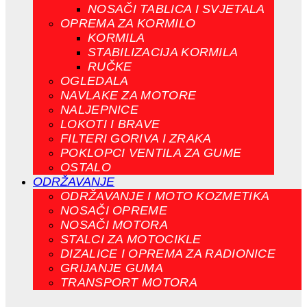
NOSAČI TABLICA I SVJETALA
OPREMA ZA KORMILO
KORMILA
STABILIZACIJA KORMILA
RUČKE
OGLEDALA
NAVLAKE ZA MOTORE
NALJEPNICE
LOKOTI I BRAVE
FILTERI GORIVA I ZRAKA
POKLOPCI VENTILA ZA GUME
OSTALO
ODRŽAVANJE
ODRŽAVANJE I MOTO KOZMETIKA
NOSAČI OPREME
NOSAČI MOTORA
STALCI ZA MOTOCIKLE
DIZALICE I OPREMA ZA RADIONICE
GRIJANJE GUMA
TRANSPORT MOTORA