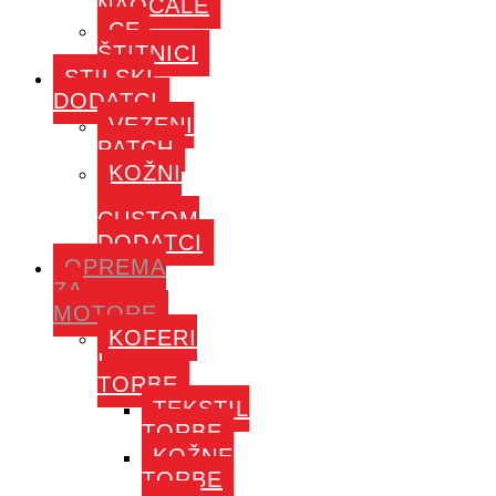
NAOČALE
CE-
ŠTITNICI
STILSKI
DODATCI
VEZENI
PATCH
KOŽNI
–
CUSTOM
DODATCI
OPREMA
ZA
MOTORE
KOFERI
I
TORBE
TEKSTIL
TORBE
KOŽNE
TORBE