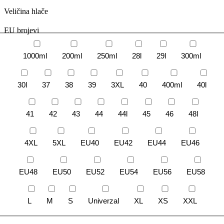
Veličina hlače
EU brojevi
1000ml
200ml
250ml
28l
29l
300ml
30l
37
38
39
3XL
40
400ml
40l
41
42
43
44
44l
45
46
48l
4XL
5XL
EU40
EU42
EU44
EU46
EU48
EU50
EU52
EU54
EU56
EU58
L
M
S
Univerzal
XL
XS
XXL