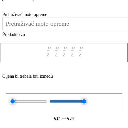
Pretraživač moto opreme
×
Prikladno za
Cijena bi trebala biti između
€
14
—
€
34