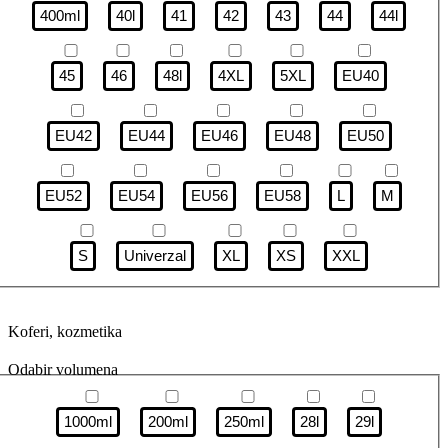
400ml
40l
41
42
43
44
44l
45
46
48l
4XL
5XL
EU40
EU42
EU44
EU46
EU48
EU50
EU52
EU54
EU56
EU58
L
M
S
Univerzal
XL
XS
XXL
Koferi, kozmetika
Odabir volumena
1000ml
200ml
250ml
28l
29l