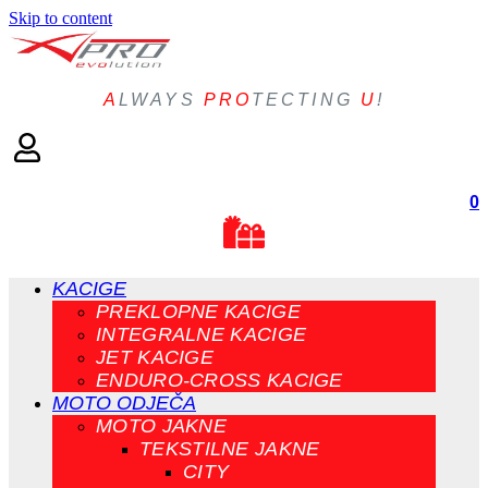
Skip to content
A
LWAYS
PRO
TECTING
U
!
0
KACIGE
PREKLOPNE KACIGE
INTEGRALNE KACIGE
JET KACIGE
ENDURO-CROSS KACIGE
MOTO ODJEČA
MOTO JAKNE
TEKSTILNE JAKNE
CITY