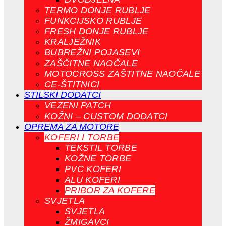
TERMO DONJE RUBLJE
FUNKCIJSKO RUBLJE
FRESH DONJE RUBLJE
KRALJEŽNIK
BUBREŽNI POJASEVI
ZAŠČITNE NAOČALE
MOTOCROSS ZAŠTITNE NAOČALE
CE-ŠTITNICI
STILSKI DODATCI
VEZENI PATCH
KOŽNI – CUSTOM DODATCI
OPREMA ZA MOTORE
KOFERI I TORBE
TEKSTIL TORBE
KOŽNE TORBE
PVC KOFERI
ALU KOFERI
PRIBOR ZA KOFERE
SVJETLA
SVJETLA
ŽMIGAVCI