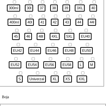
300ml
30l
37
38
39
3XL
40
400ml
40l
41
42
43
44
44l
45
46
48l
4XL
5XL
EU40
EU42
EU44
EU46
EU48
EU50
EU52
EU54
EU56
EU58
L
M
S
Univerzal
XL
XS
XXL
Boja