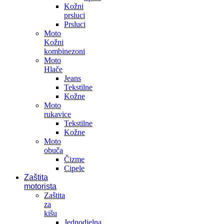
Kožni
prsluci
Prsluci
Moto
Kožni
kombinezoni
Moto
Hlače
Jeans
Tekstilne
Kožne
Moto
rukavice
Tekstilne
Kožne
Moto
obuča
Čizme
Cipele
Zaštita
motorista
Zaštita
za
kišu
Jednodjelna