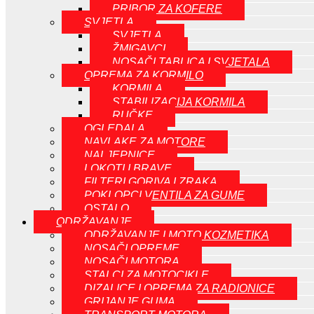
PRIBOR ZA KOFERE
SVJETLA
SVJETLA
ŽMIGAVCI
NOSAČI TABLICA I SVJETALA
OPREMA ZA KORMILO
KORMILA
STABILIZACIJA KORMILA
RUČKE
OGLEDALA
NAVLAKE ZA MOTORE
NALJEPNICE
LOKOTI I BRAVE
FILTERI GORIVA I ZRAKA
POKLOPCI VENTILA ZA GUME
OSTALO
ODRŽAVANJE
ODRŽAVANJE I MOTO KOZMETIKA
NOSAČI OPREME
NOSAČI MOTORA
STALCI ZA MOTOCIKLE
DIZALICE I OPREMA ZA RADIONICE
GRIJANJE GUMA