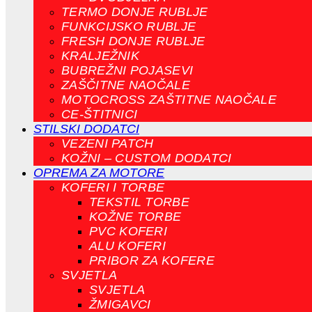
TERMO DONJE RUBLJE
FUNKCIJSKO RUBLJE
FRESH DONJE RUBLJE
KRALJEŽNIK
BUBREŽNI POJASEVI
ZAŠČITNE NAOČALE
MOTOCROSS ZAŠTITNE NAOČALE
CE-ŠTITNICI
STILSKI DODATCI
VEZENI PATCH
KOŽNI – CUSTOM DODATCI
OPREMA ZA MOTORE
KOFERI I TORBE
TEKSTIL TORBE
KOŽNE TORBE
PVC KOFERI
ALU KOFERI
PRIBOR ZA KOFERE
SVJETLA
SVJETLA
ŽMIGAVCI