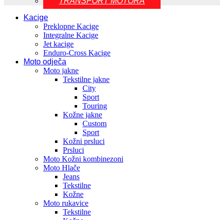
TRANSPORT MOTORA
Kacige
Preklopne Kacige
Integralne Kacige
Jet kacige
Enduro-Cross Kacige
Moto odječa
Moto jakne
Tekstilne jakne
City
Sport
Touring
Kožne jakne
Custom
Sport
Kožni prsluci
Prsluci
Moto Kožni kombinezoni
Moto Hlače
Jeans
Tekstilne
Kožne
Moto rukavice
Tekstilne