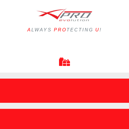
A
LWAYS
PRO
TECTING
U
!