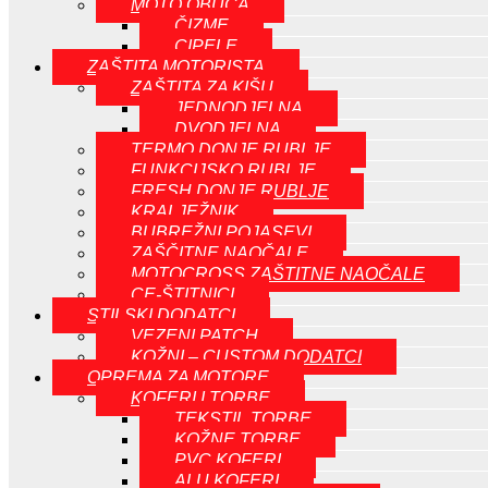
MOTO OBUČA
ČIZME
CIPELE
ZAŠTITA MOTORISTA
ZAŠTITA ZA KIŠU
JEDNODJELNA
DVODJELNA
TERMO DONJE RUBLJE
FUNKCIJSKO RUBLJE
FRESH DONJE RUBLJE
KRALJEŽNIK
BUBREŽNI POJASEVI
ZAŠČITNE NAOČALE
MOTOCROSS ZAŠTITNE NAOČALE
CE-ŠTITNICI
STILSKI DODATCI
VEZENI PATCH
KOŽNI – CUSTOM DODATCI
OPREMA ZA MOTORE
KOFERI I TORBE
TEKSTIL TORBE
KOŽNE TORBE
PVC KOFERI
ALU KOFERI