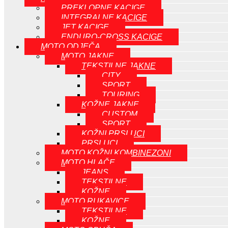
PREKLOPNE KACIGE
INTEGRALNE KACIGE
JET KACIGE
ENDURO-CROSS KACIGE
MOTO ODJEČA
MOTO JAKNE
TEKSTILNE JAKNE
CITY
SPORT
TOURING
KOŽNE JAKNE
CUSTOM
SPORT
KOŽNI PRSLUCI
PRSLUCI
MOTO KOŽNI KOMBINEZONI
MOTO HLAČE
JEANS
TEKSTILNE
KOŽNE
MOTO RUKAVICE
TEKSTILNE
KOŽNE