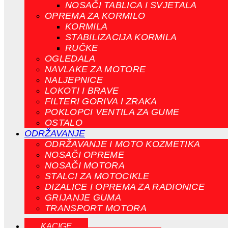
NOSAČI TABLICA I SVJETALA
OPREMA ZA KORMILO
KORMILA
STABILIZACIJA KORMILA
RUČKE
OGLEDALA
NAVLAKE ZA MOTORE
NALJEPNICE
LOKOTI I BRAVE
FILTERI GORIVA I ZRAKA
POKLOPCI VENTILA ZA GUME
OSTALO
ODRŽAVANJE
ODRŽAVANJE I MOTO KOZMETIKA
NOSAČI OPREME
NOSAČI MOTORA
STALCI ZA MOTOCIKLE
DIZALICE I OPREMA ZA RADIONICE
GRIJANJE GUMA
TRANSPORT MOTORA
KACIGE