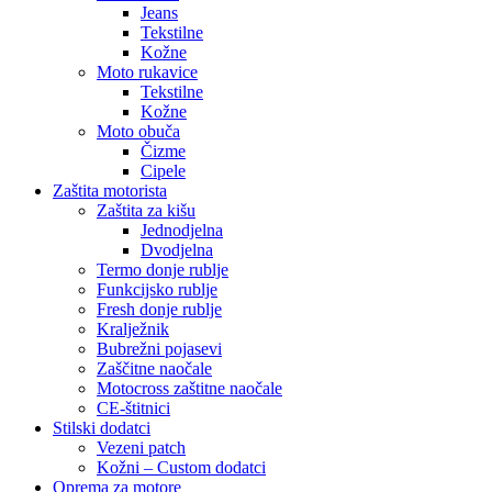
Jeans
Tekstilne
Kožne
Moto rukavice
Tekstilne
Kožne
Moto obuča
Čizme
Cipele
Zaštita motorista
Zaštita za kišu
Jednodjelna
Dvodjelna
Termo donje rublje
Funkcijsko rublje
Fresh donje rublje
Kralježnik
Bubrežni pojasevi
Zaščitne naočale
Motocross zaštitne naočale
CE-štitnici
Stilski dodatci
Vezeni patch
Kožni – Custom dodatci
Oprema za motore