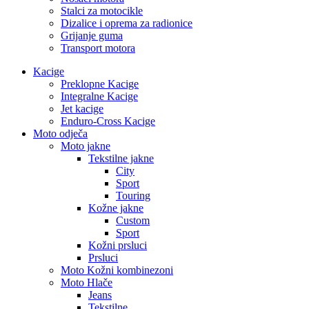
Stalci za motocikle
Dizalice i oprema za radionice
Grijanje guma
Transport motora
Kacige
Preklopne Kacige
Integralne Kacige
Jet kacige
Enduro-Cross Kacige
Moto odječa
Moto jakne
Tekstilne jakne
City
Sport
Touring
Kožne jakne
Custom
Sport
Kožni prsluci
Prsluci
Moto Kožni kombinezoni
Moto Hlače
Jeans
Tekstilne