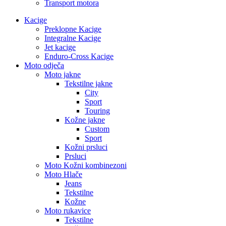
Transport motora
Kacige
Preklopne Kacige
Integralne Kacige
Jet kacige
Enduro-Cross Kacige
Moto odječa
Moto jakne
Tekstilne jakne
City
Sport
Touring
Kožne jakne
Custom
Sport
Kožni prsluci
Prsluci
Moto Kožni kombinezoni
Moto Hlače
Jeans
Tekstilne
Kožne
Moto rukavice
Tekstilne