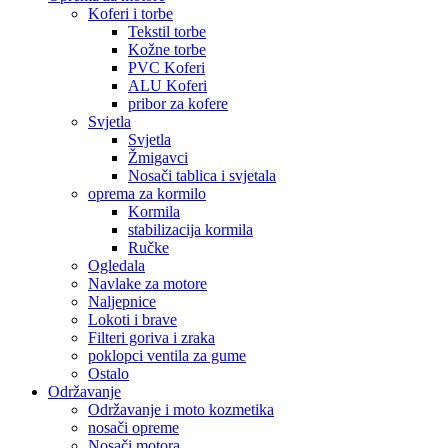
Koferi i torbe
Tekstil torbe
Kožne torbe
PVC Koferi
ALU Koferi
pribor za kofere
Svjetla
Svjetla
Žmigavci
Nosači tablica i svjetala
oprema za kormilo
Kormila
stabilizacija kormila
Ručke
Ogledala
Navlake za motore
Naljepnice
Lokoti i brave
Filteri goriva i zraka
poklopci ventila za gume
Ostalo
Održavanje
Održavanje i moto kozmetika
nosači opreme
Nosači motora