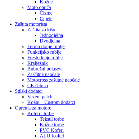
Kožne
Moto obuča
Čizme
Cipele
Zaštita motorista
Zaštita za kišu
Jednodjelna
Dvodjelna
Termo donje rublje
Funkcijsko rublje
Fresh donje rublje
Kralježnik
Bubrežni pojasevi
Zaščitne naočale
Motocross zaštitne naočale
CE-štitnici
Stilski dodatci
Vezeni patch
Kožni – Custom dodatci
Oprema za motore
Koferi i torbe
Tekstil torbe
Kožne torbe
PVC Koferi
ALU Koferi