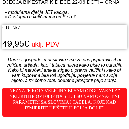
DJEČJA BIKESTAR KID ECE 22-06 DOT! – CRNA
• modularna dječja JET kaciga.
• Dostupno u veličinama od S do XL
CIJENA:
49,95
€
uklj. PDV
Dame i gospodo, u nastavku smo za vas pripremili izbor
veličina artikala, kao i tablicu mjera kako biste to odredili.
Kako bi naručeni artikal stigao u pravoj veličini i kako bi
vam kupovina bila još ugodnija, povjerite nam svoje
mjere, a mi ćemo robu dodatno provjeriti prije slanja.
NEZNATE KOJA VELIČINA BI VAM ODGOVARALA?
>KLIKNITE OVDJE!< NA SLICI SU VAM OZNAČENI
PARAMETRI SA SLOVIMA I TABELA, KOJE KAD
IZMJERITE UPIŠETE U POLJA DOLJE!