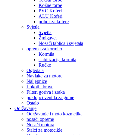
Kožne torbe
PVC Koferi
ALU Koferi
pribor za kofere
Svjetla
Svjetla
Žmigavci
Nosači tablica i svjetala
oprema za kormilo
Kormila
stabilizacija kormila
Ručke
Ogledala
Navlake za motore
Naljepnice
Lokoti i brave
Filteri goriva i zraka
poklopci ventila za gume
Ostalo
Održavanje
Održavanje i moto kozmetika
nosači opreme
Nosači motora
Stalci za motocikle