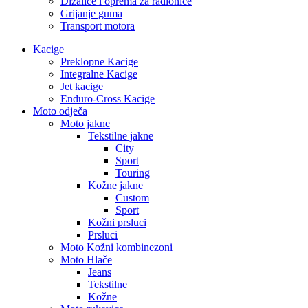
Dizalice i oprema za radionice
Grijanje guma
Transport motora
Kacige
Preklopne Kacige
Integralne Kacige
Jet kacige
Enduro-Cross Kacige
Moto odječa
Moto jakne
Tekstilne jakne
City
Sport
Touring
Kožne jakne
Custom
Sport
Kožni prsluci
Prsluci
Moto Kožni kombinezoni
Moto Hlače
Jeans
Tekstilne
Kožne