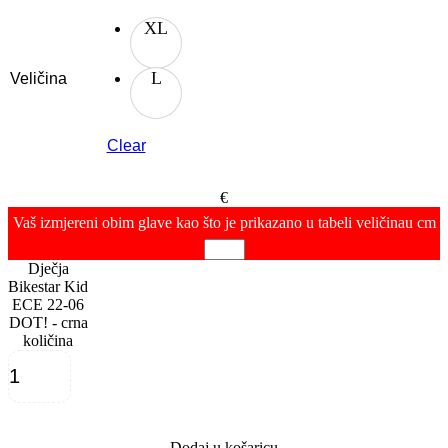
XL
L
Veličina
Clear
€
Vaš izmjereni obim glave kao što je prikazano u tabeli veličina
u cm
Dječja
Bikestar Kid
ECE 22-06
DOT! - crna
količina
Dodaj u košaricu