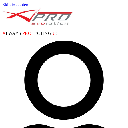
Skip to content
A
LWAYS
PRO
TECTING
U
!