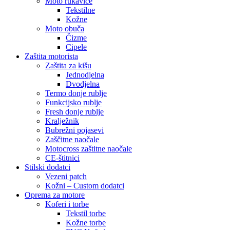
Moto rukavice
Tekstilne
Kožne
Moto obuča
Čizme
Cipele
Zaštita motorista
Zaštita za kišu
Jednodjelna
Dvodjelna
Termo donje rublje
Funkcijsko rublje
Fresh donje rublje
Kralježnik
Bubrežni pojasevi
Zaščitne naočale
Motocross zaštitne naočale
CE-štitnici
Stilski dodatci
Vezeni patch
Kožni – Custom dodatci
Oprema za motore
Koferi i torbe
Tekstil torbe
Kožne torbe