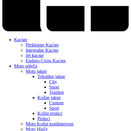
Kacige
Preklopne Kacige
Integralne Kacige
Jet kacige
Enduro-Cross Kacige
Moto odječa
Moto jakne
Tekstilne jakne
City
Sport
Touring
Kožne jakne
Custom
Sport
Kožni prsluci
Prsluci
Moto Kožni kombinezoni
Moto Hlače