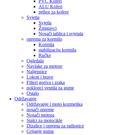
PVC Koferi
ALU Koferi
pribor za kofere
Svjetla
Svjetla
Žmigavci
Nosači tablica i svjetala
oprema za kormilo
Kormila
stabilizacija kormila
Ručke
Ogledala
Navlake za motore
Naljepnice
Lokoti i brave
Filteri goriva i zraka
poklopci ventila za gume
Ostalo
Održavanje
Održavanje i moto kozmetika
nosači opreme
Nosači motora
Stalci za motocikle
Dizalice i oprema za radionice
Grijanje guma