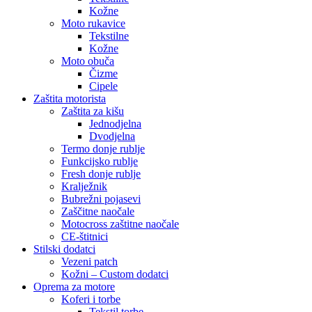
Kožne
Moto rukavice
Tekstilne
Kožne
Moto obuča
Čizme
Cipele
Zaštita motorista
Zaštita za kišu
Jednodjelna
Dvodjelna
Termo donje rublje
Funkcijsko rublje
Fresh donje rublje
Kralježnik
Bubrežni pojasevi
Zaščitne naočale
Motocross zaštitne naočale
CE-štitnici
Stilski dodatci
Vezeni patch
Kožni – Custom dodatci
Oprema za motore
Koferi i torbe
Tekstil torbe