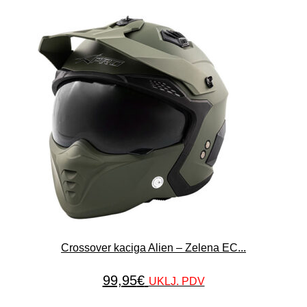
Crossover kaciga Alien – Zelena EC...
99,95
€
UKLJ. PDV