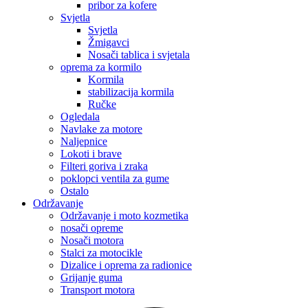
pribor za kofere
Svjetla
Svjetla
Žmigavci
Nosači tablica i svjetala
oprema za kormilo
Kormila
stabilizacija kormila
Ručke
Ogledala
Navlake za motore
Naljepnice
Lokoti i brave
Filteri goriva i zraka
poklopci ventila za gume
Ostalo
Održavanje
Održavanje i moto kozmetika
nosači opreme
Nosači motora
Stalci za motocikle
Dizalice i oprema za radionice
Grijanje guma
Transport motora