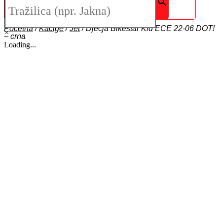
Početna
/
Kacige
/
Jet
/
Dječja Bikestar Kid ECE 22-06 DOT!
×
– crna
Loading...