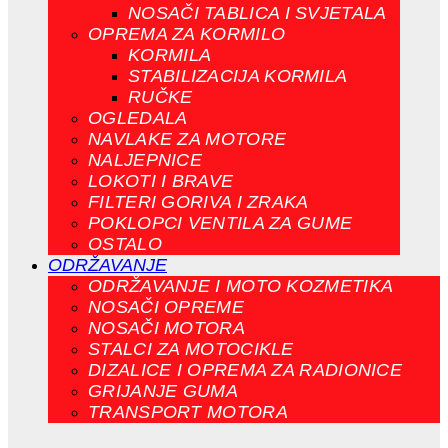
NOSAČI TABLICA I SVJETALA
OPREMA ZA KORMILO
KORMILA
STABILIZACIJA KORMILA
RUČKE
OGLEDALA
NAVLAKE ZA MOTORE
NALJEPNICE
LOKOTI I BRAVE
FILTERI GORIVA I ZRAKA
POKLOPCI VENTILA ZA GUME
OSTALO
ODRŽAVANJE
ODRŽAVANJE I MOTO KOZMETIKA
NOSAČI OPREME
NOSAČI MOTORA
STALCI ZA MOTOCIKLE
DIZALICE I OPREMA ZA RADIONICE
GRIJANJE GUMA
TRANSPORT MOTORA