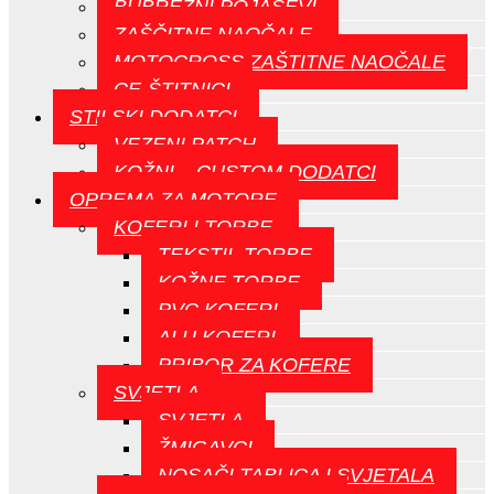
BUBREŽNI POJASEVI
ZAŠČITNE NAOČALE
MOTOCROSS ZAŠTITNE NAOČALE
CE-ŠTITNICI
STILSKI DODATCI
VEZENI PATCH
KOŽNI – CUSTOM DODATCI
OPREMA ZA MOTORE
KOFERI I TORBE
TEKSTIL TORBE
KOŽNE TORBE
PVC KOFERI
ALU KOFERI
PRIBOR ZA KOFERE
SVJETLA
SVJETLA
ŽMIGAVCI
NOSAČI TABLICA I SVJETALA