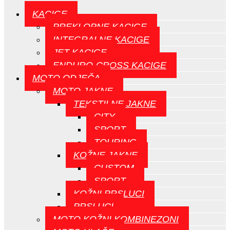
KACIGE
PREKLOPNE KACIGE
INTEGRALNE KACIGE
JET KACIGE
ENDURO-CROSS KACIGE
MOTO ODJEČA
MOTO JAKNE
TEKSTILNE JAKNE
CITY
SPORT
TOURING
KOŽNE JAKNE
CUSTOM
SPORT
KOŽNI PRSLUCI
PRSLUCI
MOTO KOŽNI KOMBINEZONI