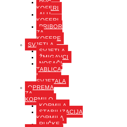
PVC
KOFERI
ALU
KOFERI
PRIBOR
ZA
KOFERE
SVJETLA
SVJETLA
ŽMIGAVCI
NOSAČI
TABLICA
I
SVJETALA
OPREMA
ZA
KORMILO
KORMILA
STABILIZACIJA
KORMILA
RUČKE