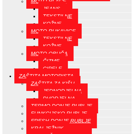
MOTO HLAČE
JEANS
TEKSTILNE
KOŽNE
MOTO RUKAVICE
TEKSTILNE
KOŽNE
MOTO OBUČA
ČIZME
CIPELE
ZAŠTITA MOTORISTA
ZAŠTITA ZA KIŠU
JEDNODJELNA
DVODJELNA
TERMO DONJE RUBLJE
FUNKCIJSKO RUBLJE
FRESH DONJE RUBLJE
KRALJEŽNIK