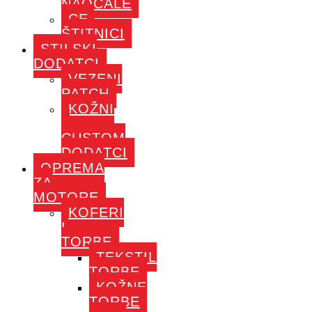
NAOČALE
CE-
ŠTITNICI
STILSKI
DODATCI
VEZENI
PATCH
KOŽNI
–
CUSTOM
DODATCI
OPREMA
ZA
MOTORE
KOFERI
I
TORBE
TEKSTIL
TORBE
KOŽNE
TORBE