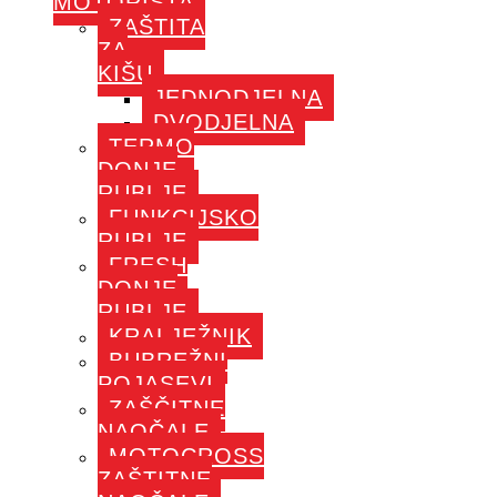
MOTORISTA
ZAŠTITA
ZA
KIŠU
JEDNODJELNA
DVODJELNA
TERMO
DONJE
RUBLJE
FUNKCIJSKO
RUBLJE
FRESH
DONJE
RUBLJE
KRALJEŽNIK
BUBREŽNI
POJASEVI
ZAŠČITNE
NAOČALE
MOTOCROSS
ZAŠTITNE