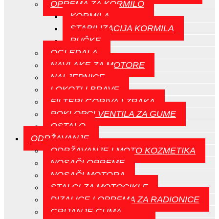
OPREMA ZA KORMILO
KORMILA
STABILIZACIJA KORMILA
RUČKE
OGLEDALA
NAVLAKE ZA MOTORE
NALJEPNICE
LOKOTI I BRAVE
FILTERI GORIVA I ZRAKA
POKLOPCI VENTILA ZA GUME
OSTALO
ODRŽAVANJE
ODRŽAVANJE I MOTO KOZMETIKA
NOSAČI OPREME
NOSAČI MOTORA
STALCI ZA MOTOCIKLE
DIZALICE I OPREMA ZA RADIONICE
GRIJANJE GUMA