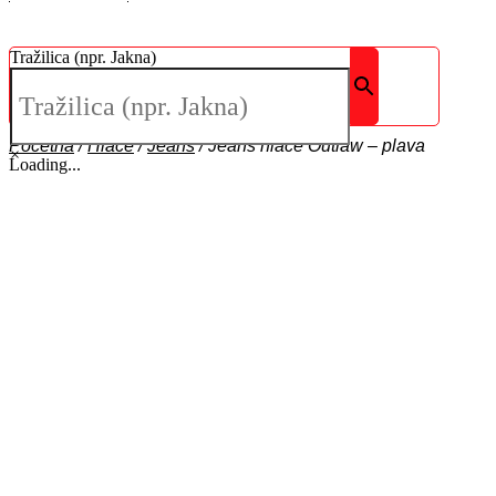
Tražilica (npr. Jakna)
Početna
/
Hlače
/
Jeans
/
Jeans hlače Outlaw – plava
×
Loading...