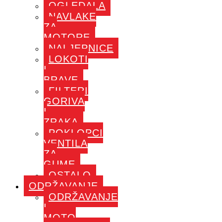
OGLEDALA
NAVLAKE
ZA
MOTORE
NALJEPNICE
LOKOTI
I
BRAVE
FILTERI
GORIVA
I
ZRAKA
POKLOPCI
VENTILA
ZA
GUME
OSTALO
ODRŽAVANJE
ODRŽAVANJE
I
MOTO