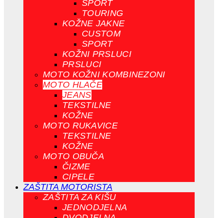
SPORT
TOURING
KOŽNE JAKNE
CUSTOM
SPORT
KOŽNI PRSLUCI
PRSLUCI
MOTO KOŽNI KOMBINEZONI
MOTO HLAČE
JEANS
TEKSTILNE
KOŽNE
MOTO RUKAVICE
TEKSTILNE
KOŽNE
MOTO OBUČA
ČIZME
CIPELE
ZAŠTITA MOTORISTA
ZAŠTITA ZA KIŠU
JEDNODJELNA
DVODJELNA