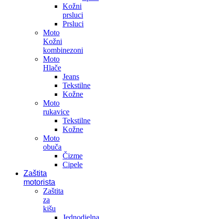
Kožni
prsluci
Prsluci
Moto
Kožni
kombinezoni
Moto
Hlače
Jeans
Tekstilne
Kožne
Moto
rukavice
Tekstilne
Kožne
Moto
obuča
Čizme
Cipele
Zaštita
motorista
Zaštita
za
kišu
Jednodjelna