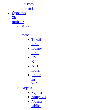
Custom
dodatci
Oprema
za
motore
Koferi
i
torbe
Tekstil
torbe
Kožne
torbe
PVC
Koferi
ALU
Koferi
pribor
za
kofere
Svjetla
Svjetla
Žmigavci
Nosači
tablica