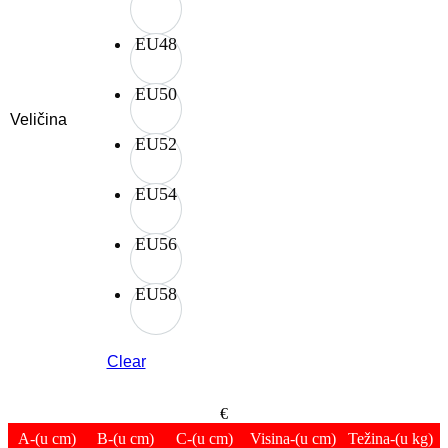
EU48
EU50
Veličina
EU52
EU54
EU56
EU58
Clear
€
A
-(u cm)
B
-(u cm)
C
-(u cm)
Visina
-(u cm)
Težina
-(u kg)