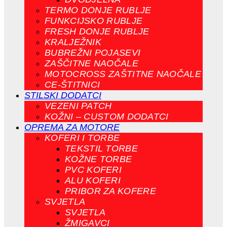
TERMO DONJE RUBLJE
FUNKCIJSKO RUBLJE
FRESH DONJE RUBLJE
KRALJEŽNIK
BUBREŽNI POJASEVI
ZAŠČITNE NAOČALE
MOTOCROSS ZAŠTITNE NAOČALE
CE-ŠTITNICI
STILSKI DODATCI
VEZENI PATCH
KOŽNI – CUSTOM DODATCI
OPREMA ZA MOTORE
KOFERI I TORBE
TEKSTIL TORBE
KOŽNE TORBE
PVC KOFERI
ALU KOFERI
PRIBOR ZA KOFERE
SVJETLA
SVJETLA
ŽMIGAVCI