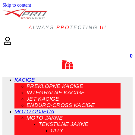
Skip to content
A
LWAYS
PRO
TECTING
U
!
0
KACIGE
PREKLOPNE KACIGE
INTEGRALNE KACIGE
JET KACIGE
ENDURO-CROSS KACIGE
MOTO ODJEČA
MOTO JAKNE
TEKSTILNE JAKNE
CITY