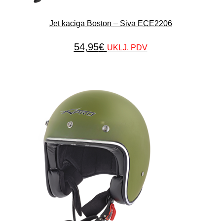
Jet kaciga Boston – Siva ECE2206
54,95
€
UKLJ. PDV