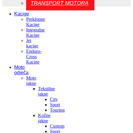
TRANSPORT MOTORA
Kacige
Preklopne
Kacige
Integralne
Kacige
Jet
kacige
Enduro-
Cross
Kacige
Moto
odječa
Moto
jakne
Tekstilne
jakne
City
Sport
Touring
Kožne
jakne
Custom
Sport