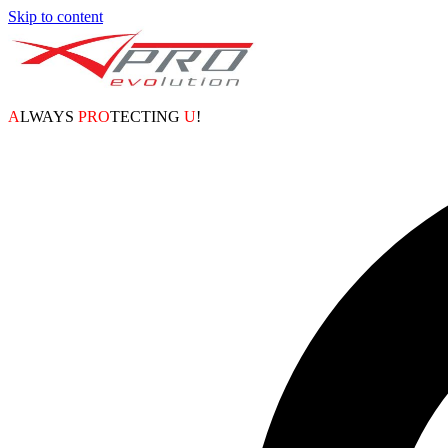
Skip to content
A
LWAYS
PRO
TECTING
U
!