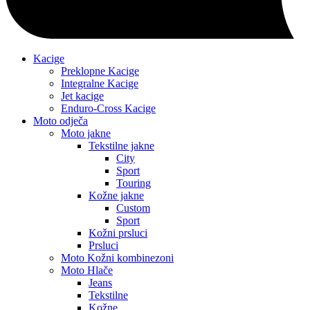
Kacige
Preklopne Kacige
Integralne Kacige
Jet kacige
Enduro-Cross Kacige
Moto odječa
Moto jakne
Tekstilne jakne
City
Sport
Touring
Kožne jakne
Custom
Sport
Kožni prsluci
Prsluci
Moto Kožni kombinezoni
Moto Hlače
Jeans
Tekstilne
Kožne