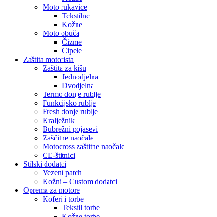
Moto rukavice
Tekstilne
Kožne
Moto obuča
Čizme
Cipele
Zaštita motorista
Zaštita za kišu
Jednodjelna
Dvodjelna
Termo donje rublje
Funkcijsko rublje
Fresh donje rublje
Kralježnik
Bubrežni pojasevi
Zaščitne naočale
Motocross zaštitne naočale
CE-štitnici
Stilski dodatci
Vezeni patch
Kožni – Custom dodatci
Oprema za motore
Koferi i torbe
Tekstil torbe
Kožne torbe