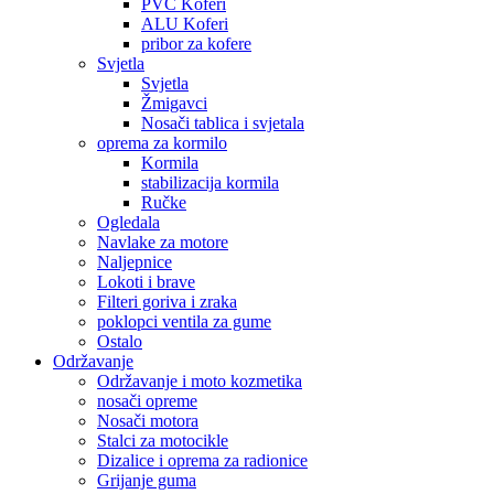
PVC Koferi
ALU Koferi
pribor za kofere
Svjetla
Svjetla
Žmigavci
Nosači tablica i svjetala
oprema za kormilo
Kormila
stabilizacija kormila
Ručke
Ogledala
Navlake za motore
Naljepnice
Lokoti i brave
Filteri goriva i zraka
poklopci ventila za gume
Ostalo
Održavanje
Održavanje i moto kozmetika
nosači opreme
Nosači motora
Stalci za motocikle
Dizalice i oprema za radionice
Grijanje guma