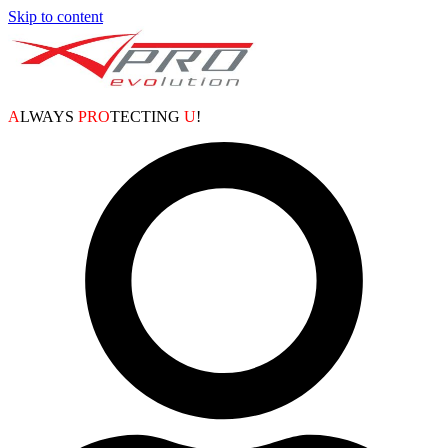
Skip to content
A
LWAYS
PRO
TECTING
U
!