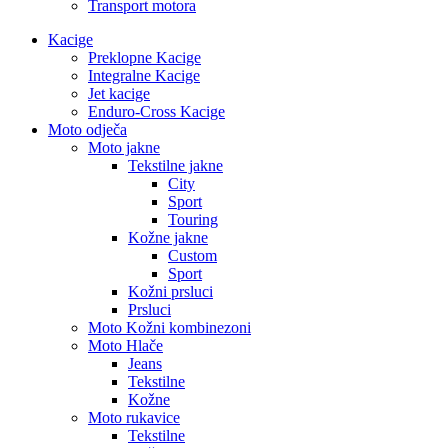
Transport motora
Kacige
Preklopne Kacige
Integralne Kacige
Jet kacige
Enduro-Cross Kacige
Moto odječa
Moto jakne
Tekstilne jakne
City
Sport
Touring
Kožne jakne
Custom
Sport
Kožni prsluci
Prsluci
Moto Kožni kombinezoni
Moto Hlače
Jeans
Tekstilne
Kožne
Moto rukavice
Tekstilne