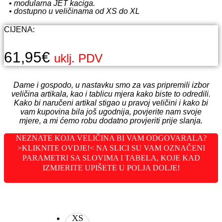
• modularna JET kaciga.
• dostupno u veličinama od XS do XL
CIJENA:
61,95
€
uklj. PDV
Dame i gospodo, u nastavku smo za vas pripremili izbor
veličina artikala, kao i tablicu mjera kako biste to odredili.
Kako bi naručeni artikal stigao u pravoj veličini i kako bi
vam kupovina bila još ugodnija, povjerite nam svoje
mjere, a mi ćemo robu dodatno provjeriti prije slanja.
NEZNATE KOJA VELIČINA BI VAM ODGOVARALA?
>KLIKNITE OVDJE!< NA SLICI SU VAM OZNAČENI
PARAMETRI SA SLOVIMA I TABELA, KOJE KAD
IZMJERITE UPIŠETE U POLJA DOLJE!
XS