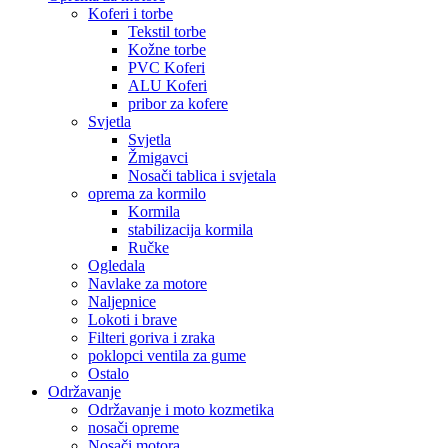
Koferi i torbe
Tekstil torbe
Kožne torbe
PVC Koferi
ALU Koferi
pribor za kofere
Svjetla
Svjetla
Žmigavci
Nosači tablica i svjetala
oprema za kormilo
Kormila
stabilizacija kormila
Ručke
Ogledala
Navlake za motore
Naljepnice
Lokoti i brave
Filteri goriva i zraka
poklopci ventila za gume
Ostalo
Održavanje
Održavanje i moto kozmetika
nosači opreme
Nosači motora