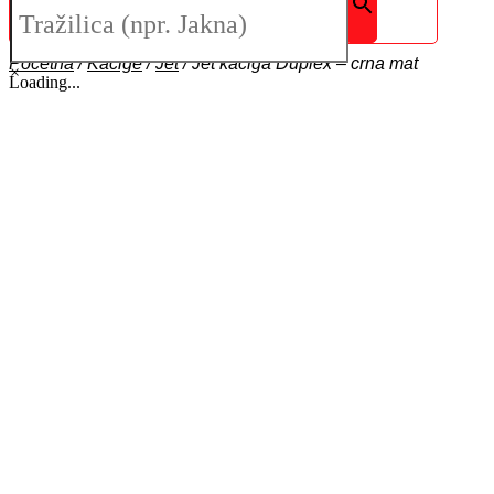
Početna
/
Kacige
/
Jet
/
Jet kaciga Duplex – crna mat
×
Loading...