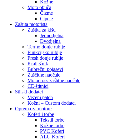
Kožne
Moto obuča
Čizme
Cipele
Zaštita motorista
Zaštita za kišu
Jednodjelna
Dvodjelna
Termo donje rublje
Funkcijsko rublje
Fresh donje rublje
Kralježnik
Bubrežni pojasevi
Zaščitne naočale
Motocross zaštitne naočale
CE-štitnici
Stilski dodatci
Vezeni patch
Kožni – Custom dodatci
Oprema za motore
Koferi i torbe
Tekstil torbe
Kožne torbe
PVC Koferi
ALU Koferi