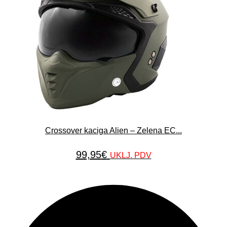
Crossover kaciga Alien – Zelena EC...
99,95
€
UKLJ. PDV