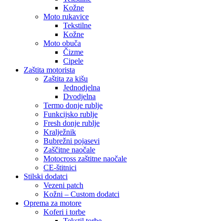
Kožne
Moto rukavice
Tekstilne
Kožne
Moto obuča
Čizme
Cipele
Zaštita motorista
Zaštita za kišu
Jednodjelna
Dvodjelna
Termo donje rublje
Funkcijsko rublje
Fresh donje rublje
Kralježnik
Bubrežni pojasevi
Zaščitne naočale
Motocross zaštitne naočale
CE-štitnici
Stilski dodatci
Vezeni patch
Kožni – Custom dodatci
Oprema za motore
Koferi i torbe
Tekstil torbe