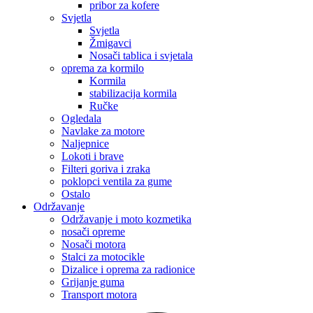
pribor za kofere
Svjetla
Svjetla
Žmigavci
Nosači tablica i svjetala
oprema za kormilo
Kormila
stabilizacija kormila
Ručke
Ogledala
Navlake za motore
Naljepnice
Lokoti i brave
Filteri goriva i zraka
poklopci ventila za gume
Ostalo
Održavanje
Održavanje i moto kozmetika
nosači opreme
Nosači motora
Stalci za motocikle
Dizalice i oprema za radionice
Grijanje guma
Transport motora