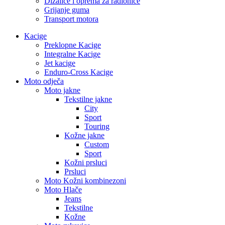
Dizalice i oprema za radionice
Grijanje guma
Transport motora
Kacige
Preklopne Kacige
Integralne Kacige
Jet kacige
Enduro-Cross Kacige
Moto odječa
Moto jakne
Tekstilne jakne
City
Sport
Touring
Kožne jakne
Custom
Sport
Kožni prsluci
Prsluci
Moto Kožni kombinezoni
Moto Hlače
Jeans
Tekstilne
Kožne