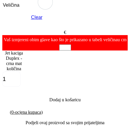
Veličina
Clear
€
Vaš izmjereni obim glave kao što je prikazano u tabeli veličina
u cm
Jet kaciga
Duplex -
crna mat
količina
Dodaj u košaricu
(
0
-ocjena kupaca)
Podjeli ovaj proizvod sa svojim prijateljima