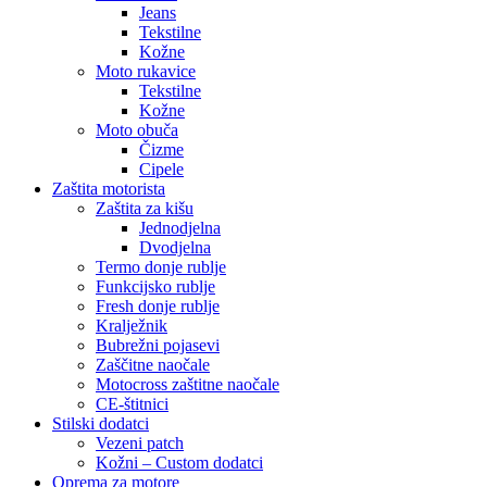
Jeans
Tekstilne
Kožne
Moto rukavice
Tekstilne
Kožne
Moto obuča
Čizme
Cipele
Zaštita motorista
Zaštita za kišu
Jednodjelna
Dvodjelna
Termo donje rublje
Funkcijsko rublje
Fresh donje rublje
Kralježnik
Bubrežni pojasevi
Zaščitne naočale
Motocross zaštitne naočale
CE-štitnici
Stilski dodatci
Vezeni patch
Kožni – Custom dodatci
Oprema za motore