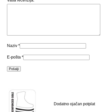
Vaša recenzija:
*
Naziv
*
E-pošta
*
Dodatno ojačan potplat