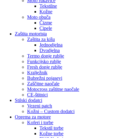
Moto rukavice
Tekstilne
Kožne
Moto obuča
Čizme
Cipele
Zaštita motorista
Zaštita za kišu
Jednodjelna
Dvodjelna
Termo donje rublje
Funkcijsko rublje
Fresh donje rublje
Kralježnik
Bubrežni pojasevi
Zaščitne naočale
Motocross zaštitne naočale
CE-štitnici
Stilski dodatci
Vezeni patch
Kožni – Custom dodatci
Oprema za motore
Koferi i torbe
Tekstil torbe
Kožne torbe