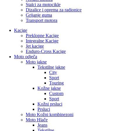
Stalci za motocikle
Dizalice i oprema za radionice
Grijanje guma
Transport motora
Kacige
Preklopne Kacige
Integralne Kacige
Jet kacige
Enduro-Cross Kacige
Moto odječa
Moto jakne
Tekstilne jakne
City
Sport
Touring
Kožne jakne
Custom
Sport
Kožni prsluci
Prsluci
Moto Kožni kombinezoni
Moto Hlače
Jeans
Tekstilne