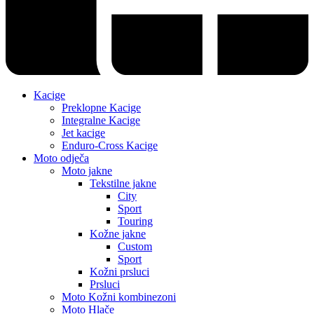
Kacige
Preklopne Kacige
Integralne Kacige
Jet kacige
Enduro-Cross Kacige
Moto odječa
Moto jakne
Tekstilne jakne
City
Sport
Touring
Kožne jakne
Custom
Sport
Kožni prsluci
Prsluci
Moto Kožni kombinezoni
Moto Hlače