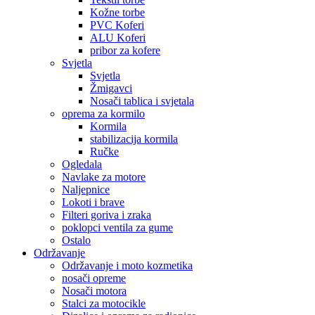
Kožne torbe
PVC Koferi
ALU Koferi
pribor za kofere
Svjetla
Svjetla
Žmigavci
Nosači tablica i svjetala
oprema za kormilo
Kormila
stabilizacija kormila
Ručke
Ogledala
Navlake za motore
Naljepnice
Lokoti i brave
Filteri goriva i zraka
poklopci ventila za gume
Ostalo
Održavanje
Održavanje i moto kozmetika
nosači opreme
Nosači motora
Stalci za motocikle