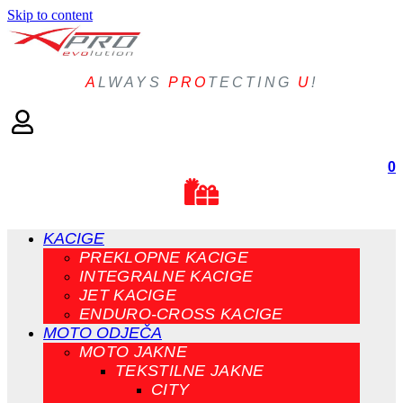
Skip to content
A
LWAYS
PRO
TECTING
U
!
0
KACIGE
PREKLOPNE KACIGE
INTEGRALNE KACIGE
JET KACIGE
ENDURO-CROSS KACIGE
MOTO ODJEČA
MOTO JAKNE
TEKSTILNE JAKNE
CITY