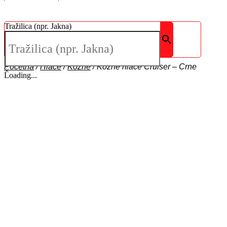
Tražilica (npr. Jakna)
Početna
/
Hlače
/
Kožne
/
Kožne hlače Cruiser – Crne
×
Loading...