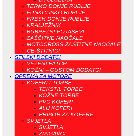
TERMO DONJE RUBLJE
FUNKCIJSKO RUBLJE
FRESH DONJE RUBLJE
KRALJEŽNIK
BUBREŽNI POJASEVI
ZAŠČITNE NAOČALE
MOTOCROSS ZAŠTITNE NAOČALE
CE-ŠTITNICI
STILSKI DODATCI
VEZENI PATCH
KOŽNI – CUSTOM DODATCI
OPREMA ZA MOTORE
KOFERI I TORBE
TEKSTIL TORBE
KOŽNE TORBE
PVC KOFERI
ALU KOFERI
PRIBOR ZA KOFERE
SVJETLA
SVJETLA
ŽMIGAVCI