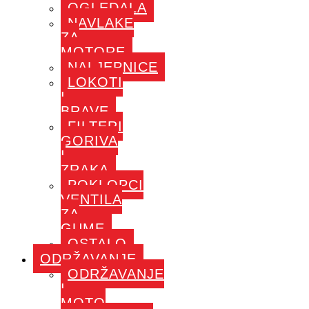
OGLEDALA
NAVLAKE
ZA
MOTORE
NALJEPNICE
LOKOTI
I
BRAVE
FILTERI
GORIVA
I
ZRAKA
POKLOPCI
VENTILA
ZA
GUME
OSTALO
ODRŽAVANJE
ODRŽAVANJE
I
MOTO