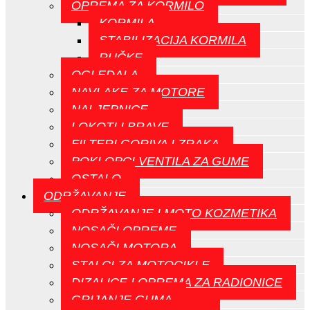
OPREMA ZA KORMILO
KORMILA
STABILIZACIJA KORMILA
RUČKE
OGLEDALA
NAVLAKE ZA MOTORE
NALJEPNICE
LOKOTI I BRAVE
FILTERI GORIVA I ZRAKA
POKLOPCI VENTILA ZA GUME
OSTALO
ODRŽAVANJE
ODRŽAVANJE I MOTO KOZMETIKA
NOSAČI OPREME
NOSAČI MOTORA
STALCI ZA MOTOCIKLE
DIZALICE I OPREMA ZA RADIONICE
GRIJANJE GUMA