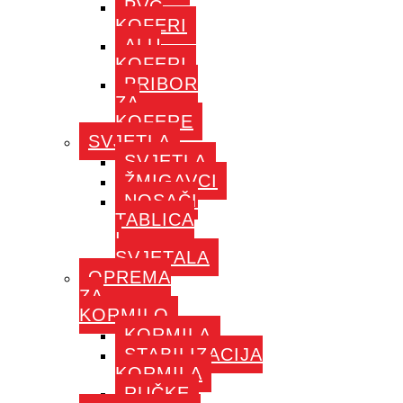
PVC
KOFERI
ALU
KOFERI
PRIBOR
ZA
KOFERE
SVJETLA
SVJETLA
ŽMIGAVCI
NOSAČI
TABLICA
I
SVJETALA
OPREMA
ZA
KORMILO
KORMILA
STABILIZACIJA
KORMILA
RUČKE