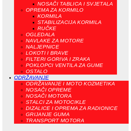
NOSAČI TABLICA I SVJETALA
OPREMA ZA KORMILO
KORMILA
STABILIZACIJA KORMILA
RUČKE
OGLEDALA
NAVLAKE ZA MOTORE
NALJEPNICE
LOKOTI I BRAVE
FILTERI GORIVA I ZRAKA
POKLOPCI VENTILA ZA GUME
OSTALO
ODRŽAVANJE
ODRŽAVANJE I MOTO KOZMETIKA
NOSAČI OPREME
NOSAČI MOTORA
STALCI ZA MOTOCIKLE
DIZALICE I OPREMA ZA RADIONICE
GRIJANJE GUMA
TRANSPORT MOTORA