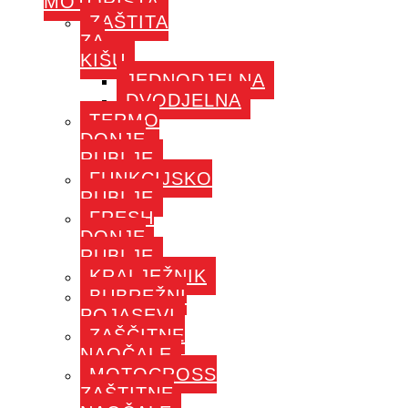
MOTORISTA
ZAŠTITA
ZA
KIŠU
JEDNODJELNA
DVODJELNA
TERMO
DONJE
RUBLJE
FUNKCIJSKO
RUBLJE
FRESH
DONJE
RUBLJE
KRALJEŽNIK
BUBREŽNI
POJASEVI
ZAŠČITNE
NAOČALE
MOTOCROSS
ZAŠTITNE