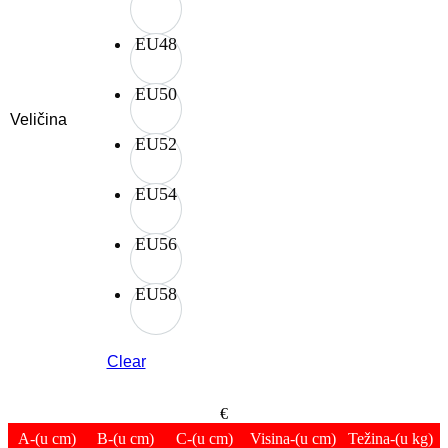
EU48
EU50
Veličina
EU52
EU54
EU56
EU58
Clear
€
A
-(u cm)
B
-(u cm)
C
-(u cm)
Visina
-(u cm)
Težina
-(u kg)