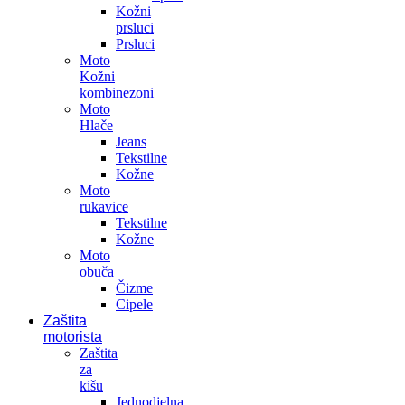
Kožni
prsluci
Prsluci
Moto
Kožni
kombinezoni
Moto
Hlače
Jeans
Tekstilne
Kožne
Moto
rukavice
Tekstilne
Kožne
Moto
obuča
Čizme
Cipele
Zaštita
motorista
Zaštita
za
kišu
Jednodjelna