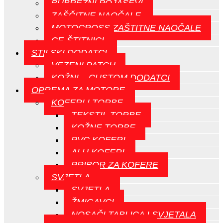
BUBREŽNI POJASEVI
ZAŠČITNE NAOČALE
MOTOCROSS ZAŠTITNE NAOČALE
CE-ŠTITNICI
STILSKI DODATCI
VEZENI PATCH
KOŽNI – CUSTOM DODATCI
OPREMA ZA MOTORE
KOFERI I TORBE
TEKSTIL TORBE
KOŽNE TORBE
PVC KOFERI
ALU KOFERI
PRIBOR ZA KOFERE
SVJETLA
SVJETLA
ŽMIGAVCI
NOSAČI TABLICA I SVJETALA