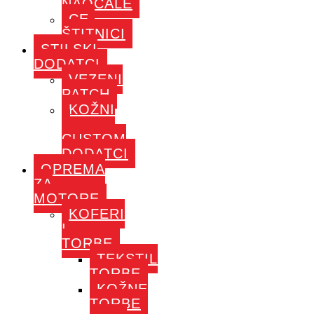
NAOČALE
CE-
ŠTITNICI
STILSKI
DODATCI
VEZENI
PATCH
KOŽNI
–
CUSTOM
DODATCI
OPREMA
ZA
MOTORE
KOFERI
I
TORBE
TEKSTIL
TORBE
KOŽNE
TORBE