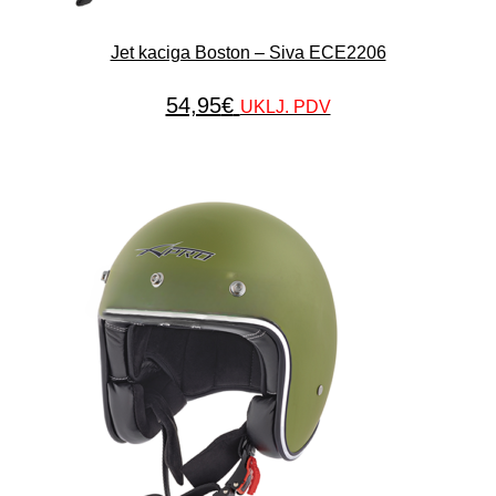
Jet kaciga Boston – Siva ECE2206
54,95
€
UKLJ. PDV