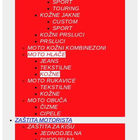
SPORT
TOURING
KOŽNE JAKNE
CUSTOM
SPORT
KOŽNI PRSLUCI
PRSLUCI
MOTO KOŽNI KOMBINEZONI
MOTO HLAČE
JEANS
TEKSTILNE
KOŽNE
MOTO RUKAVICE
TEKSTILNE
KOŽNE
MOTO OBUČA
ČIZME
CIPELE
ZAŠTITA MOTORISTA
ZAŠTITA ZA KIŠU
JEDNODJELNA
DVODJELNA