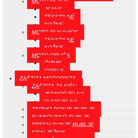
MOTO HLAČE
JEANS
TEKSTILNE
KOŽNE
MOTO RUKAVICE
TEKSTILNE
KOŽNE
MOTO OBUČA
ČIZME
CIPELE
ZAŠTITA MOTORISTA
ZAŠTITA ZA KIŠU
JEDNODJELNA
DVODJELNA
TERMO DONJE RUBLJE
FUNKCIJSKO RUBLJE
FRESH DONJE RUBLJE
KRALJEŽNIK