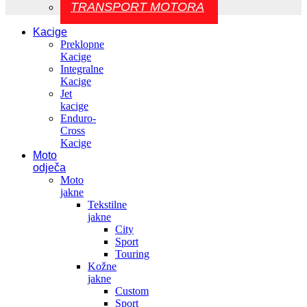
TRANSPORT MOTORA
Kacige
Preklopne
Kacige
Integralne
Kacige
Jet
kacige
Enduro-
Cross
Kacige
Moto
odječa
Moto
jakne
Tekstilne
jakne
City
Sport
Touring
Kožne
jakne
Custom
Sport