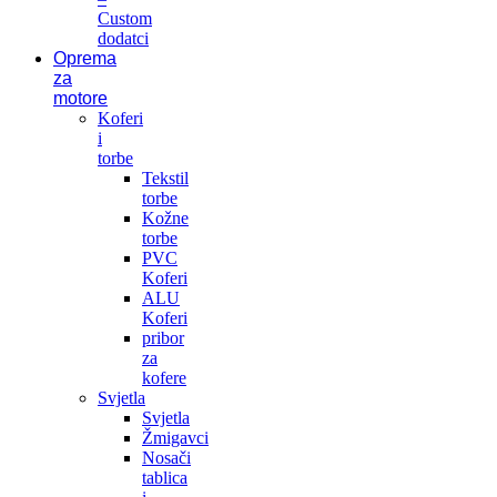
Custom
dodatci
Oprema
za
motore
Koferi
i
torbe
Tekstil
torbe
Kožne
torbe
PVC
Koferi
ALU
Koferi
pribor
za
kofere
Svjetla
Svjetla
Žmigavci
Nosači
tablica