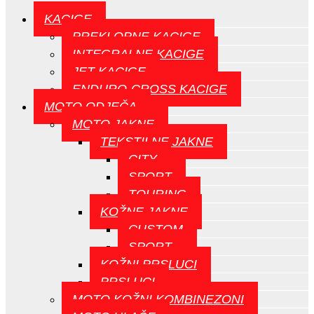
KACIGE
PREKLOPNE KACIGE
INTEGRALNE KACIGE
JET KACIGE
ENDURO-CROSS KACIGE
MOTO ODJEČA
MOTO JAKNE
TEKSTILNE JAKNE
CITY
SPORT
TOURING
KOŽNE JAKNE
CUSTOM
SPORT
KOŽNI PRSLUCI
PRSLUCI
MOTO KOŽNI KOMBINEZONI