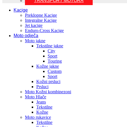
TRANSPORT MOTORA
Kacige
Preklopne Kacige
Integralne Kacige
Jet kacige
Enduro-Cross Kacige
Moto odječa
Moto jakne
Tekstilne jakne
City
Sport
Touring
Kožne jakne
Custom
Sport
Kožni prsluci
Prsluci
Moto Kožni kombinezoni
Moto Hlače
Jeans
Tekstilne
Kožne
Moto rukavice
Tekstilne