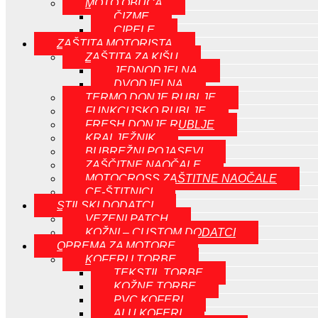
MOTO OBUČA
ČIZME
CIPELE
ZAŠTITA MOTORISTA
ZAŠTITA ZA KIŠU
JEDNODJELNA
DVODJELNA
TERMO DONJE RUBLJE
FUNKCIJSKO RUBLJE
FRESH DONJE RUBLJE
KRALJEŽNIK
BUBREŽNI POJASEVI
ZAŠČITNE NAOČALE
MOTOCROSS ZAŠTITNE NAOČALE
CE-ŠTITNICI
STILSKI DODATCI
VEZENI PATCH
KOŽNI – CUSTOM DODATCI
OPREMA ZA MOTORE
KOFERI I TORBE
TEKSTIL TORBE
KOŽNE TORBE
PVC KOFERI
ALU KOFERI