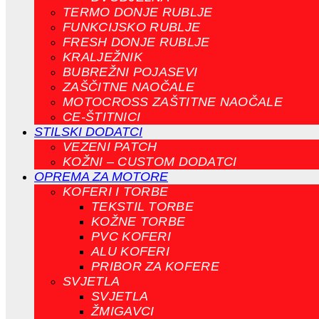
TERMO DONJE RUBLJE
FUNKCIJSKO RUBLJE
FRESH DONJE RUBLJE
KRALJEŽNIK
BUBREŽNI POJASEVI
ZAŠČITNE NAOČALE
MOTOCROSS ZAŠTITNE NAOČALE
CE-ŠTITNICI
STILSKI DODATCI
VEZENI PATCH
KOŽNI – CUSTOM DODATCI
OPREMA ZA MOTORE
KOFERI I TORBE
TEKSTIL TORBE
KOŽNE TORBE
PVC KOFERI
ALU KOFERI
PRIBOR ZA KOFERE
SVJETLA
SVJETLA
ŽMIGAVCI