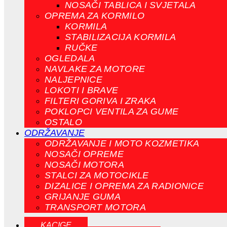
NOSAČI TABLICA I SVJETALA
OPREMA ZA KORMILO
KORMILA
STABILIZACIJA KORMILA
RUČKE
OGLEDALA
NAVLAKE ZA MOTORE
NALJEPNICE
LOKOTI I BRAVE
FILTERI GORIVA I ZRAKA
POKLOPCI VENTILA ZA GUME
OSTALO
ODRŽAVANJE
ODRŽAVANJE I MOTO KOZMETIKA
NOSAČI OPREME
NOSAČI MOTORA
STALCI ZA MOTOCIKLE
DIZALICE I OPREMA ZA RADIONICE
GRIJANJE GUMA
TRANSPORT MOTORA
KACIGE