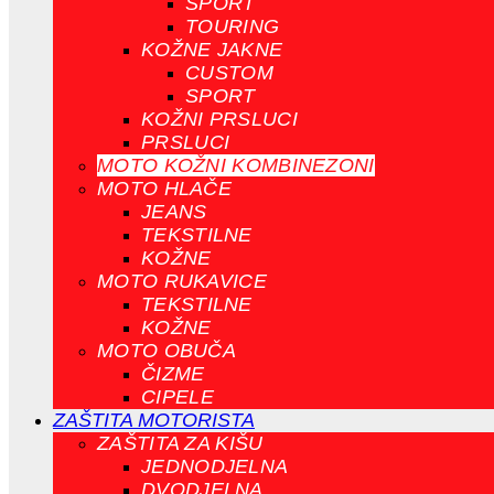
SPORT
TOURING
KOŽNE JAKNE
CUSTOM
SPORT
KOŽNI PRSLUCI
PRSLUCI
MOTO KOŽNI KOMBINEZONI
MOTO HLAČE
JEANS
TEKSTILNE
KOŽNE
MOTO RUKAVICE
TEKSTILNE
KOŽNE
MOTO OBUČA
ČIZME
CIPELE
ZAŠTITA MOTORISTA
ZAŠTITA ZA KIŠU
JEDNODJELNA
DVODJELNA