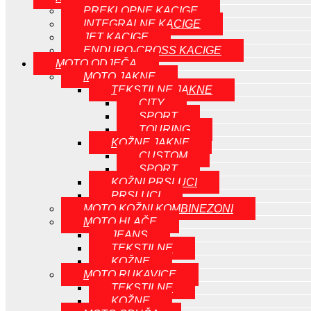
PREKLOPNE KACIGE
INTEGRALNE KACIGE
JET KACIGE
ENDURO-CROSS KACIGE
MOTO ODJEČA
MOTO JAKNE
TEKSTILNE JAKNE
CITY
SPORT
TOURING
KOŽNE JAKNE
CUSTOM
SPORT
KOŽNI PRSLUCI
PRSLUCI
MOTO KOŽNI KOMBINEZONI
MOTO HLAČE
JEANS
TEKSTILNE
KOŽNE
MOTO RUKAVICE
TEKSTILNE
KOŽNE