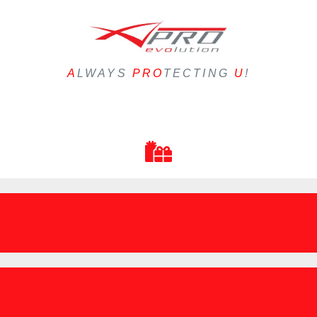
A
LWAYS
PRO
TECTING
U
!