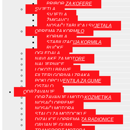
PRIBOR ZA KOFERE
SVJETLA
SVJETLA
ŽMIGAVCI
NOSAČI TABLICA I SVJETALA
OPREMA ZA KORMILO
KORMILA
STABILIZACIJA KORMILA
RUČKE
OGLEDALA
NAVLAKE ZA MOTORE
NALJEPNICE
LOKOTI I BRAVE
FILTERI GORIVA I ZRAKA
POKLOPCI VENTILA ZA GUME
OSTALO
ODRŽAVANJE
ODRŽAVANJE I MOTO KOZMETIKA
NOSAČI OPREME
NOSAČI MOTORA
STALCI ZA MOTOCIKLE
DIZALICE I OPREMA ZA RADIONICE
GRIJANJE GUMA