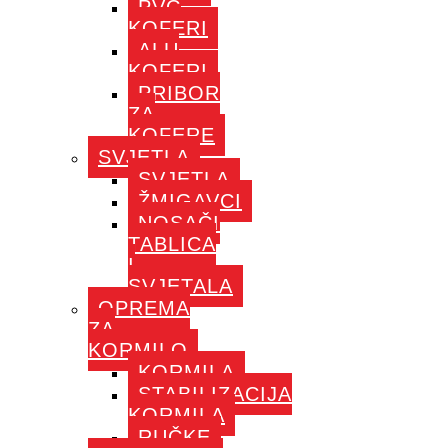
PVC
KOFERI
ALU
KOFERI
PRIBOR
ZA
KOFERE
SVJETLA
SVJETLA
ŽMIGAVCI
NOSAČI
TABLICA
I
SVJETALA
OPREMA
ZA
KORMILO
KORMILA
STABILIZACIJA
KORMILA
RUČKE