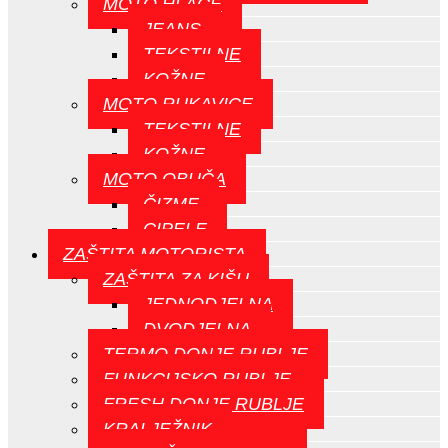
MOTO HLAČE
JEANS
TEKSTILNE
KOŽNE
MOTO RUKAVICE
TEKSTILNE
KOŽNE
MOTO OBUČA
ČIZME
CIPELE
ZAŠTITA MOTORISTA
ZAŠTITA ZA KIŠU
JEDNODJELNA
DVODJELNA
TERMO DONJE RUBLJE
FUNKCIJSKO RUBLJE
FRESH DONJE RUBLJE
KRALJEŽNIK