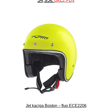
54,95
€
UKLJ. PDV
Jet kaciga Boston – fluo ECE2206