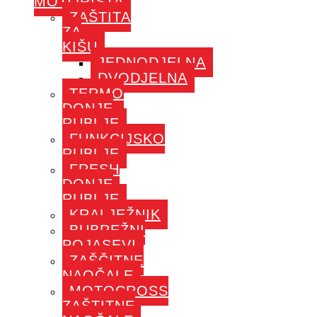
MOTORISTA
ZAŠTITA
ZA
KIŠU
JEDNODJELNA
DVODJELNA
TERMO
DONJE
RUBLJE
FUNKCIJSKO
RUBLJE
FRESH
DONJE
RUBLJE
KRALJEŽNIK
BUBREŽNI
POJASEVI
ZAŠČITNE
NAOČALE
MOTOCROSS
ZAŠTITNE