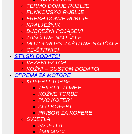
TERMO DONJE RUBLJE
FUNKCIJSKO RUBLJE
FRESH DONJE RUBLJE
KRALJEŽNIK
BUBREŽNI POJASEVI
ZAŠČITNE NAOČALE
MOTOCROSS ZAŠTITNE NAOČALE
CE-ŠTITNICI
STILSKI DODATCI
VEZENI PATCH
KOŽNI – CUSTOM DODATCI
OPREMA ZA MOTORE
KOFERI I TORBE
TEKSTIL TORBE
KOŽNE TORBE
PVC KOFERI
ALU KOFERI
PRIBOR ZA KOFERE
SVJETLA
SVJETLA
ŽMIGAVCI