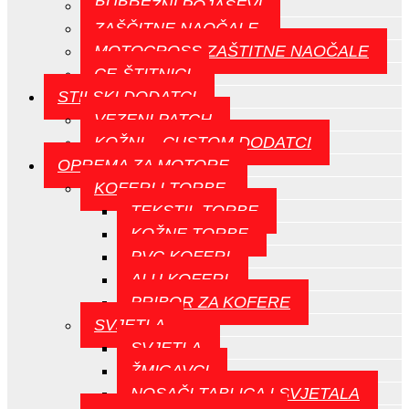
BUBREŽNI POJASEVI
ZAŠČITNE NAOČALE
MOTOCROSS ZAŠTITNE NAOČALE
CE-ŠTITNICI
STILSKI DODATCI
VEZENI PATCH
KOŽNI – CUSTOM DODATCI
OPREMA ZA MOTORE
KOFERI I TORBE
TEKSTIL TORBE
KOŽNE TORBE
PVC KOFERI
ALU KOFERI
PRIBOR ZA KOFERE
SVJETLA
SVJETLA
ŽMIGAVCI
NOSAČI TABLICA I SVJETALA