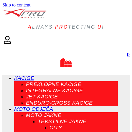
Skip to content
A
LWAYS
PRO
TECTING
U
!
0
KACIGE
PREKLOPNE KACIGE
INTEGRALNE KACIGE
JET KACIGE
ENDURO-CROSS KACIGE
MOTO ODJEČA
MOTO JAKNE
TEKSTILNE JAKNE
CITY