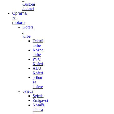
Custom
dodatci
Oprema
za
motore
Koferi
i
torbe
Tekstil
torbe
Kožne
torbe
PVC
Koferi
ALU
Koferi
pribor
za
kofere
Svjetla
Svjetla
Žmigavci
Nosači
tablica