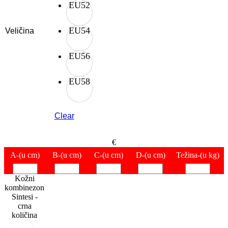
EU52
EU54
Veličina
EU56
EU58
Clear
€
A
-(u cm)
B
-(u cm)
C
-(u cm)
D
-(u cm)
Težina
-(u kg)
Kožni
kombinezon
Sintesi -
crna
količina