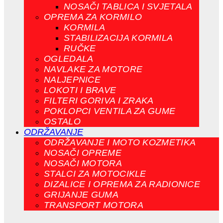
NOSAČI TABLICA I SVJETALA
OPREMA ZA KORMILO
KORMILA
STABILIZACIJA KORMILA
RUČKE
OGLEDALA
NAVLAKE ZA MOTORE
NALJEPNICE
LOKOTI I BRAVE
FILTERI GORIVA I ZRAKA
POKLOPCI VENTILA ZA GUME
OSTALO
ODRŽAVANJE
ODRŽAVANJE I MOTO KOZMETIKA
NOSAČI OPREME
NOSAČI MOTORA
STALCI ZA MOTOCIKLE
DIZALICE I OPREMA ZA RADIONICE
GRIJANJE GUMA
TRANSPORT MOTORA