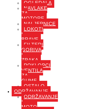
OGLEDALA
NAVLAKE
ZA
MOTORE
NALJEPNICE
LOKOTI
I
BRAVE
FILTERI
GORIVA
I
ZRAKA
POKLOPCI
VENTILA
ZA
GUME
OSTALO
ODRŽAVANJE
ODRŽAVANJE
I
MOTO