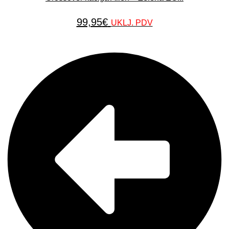
99,95
€
UKLJ. PDV