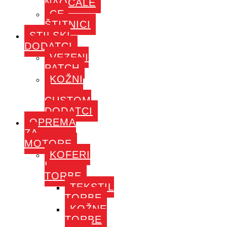
NAOČALE
CE-
ŠTITNICI
STILSKI
DODATCI
VEZENI
PATCH
KOŽNI
–
CUSTOM
DODATCI
OPREMA
ZA
MOTORE
KOFERI
I
TORBE
TEKSTIL
TORBE
KOŽNE
TORBE