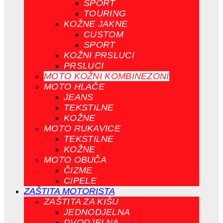
SPORT
TOURING
KOŽNE JAKNE
CUSTOM
SPORT
KOŽNI PRSLUCI
PRSLUCI
MOTO KOŽNI KOMBINEZONI
MOTO HLAČE
JEANS
TEKSTILNE
KOŽNE
MOTO RUKAVICE
TEKSTILNE
KOŽNE
MOTO OBUČA
ČIZME
CIPELE
ZAŠTITA MOTORISTA
ZAŠTITA ZA KIŠU
JEDNODJELNA
DVODJELNA