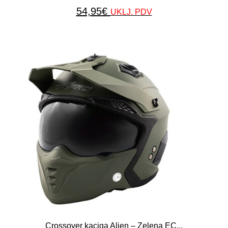
54,95
€
UKLJ. PDV
Crossover kaciga Alien – Zelena EC...