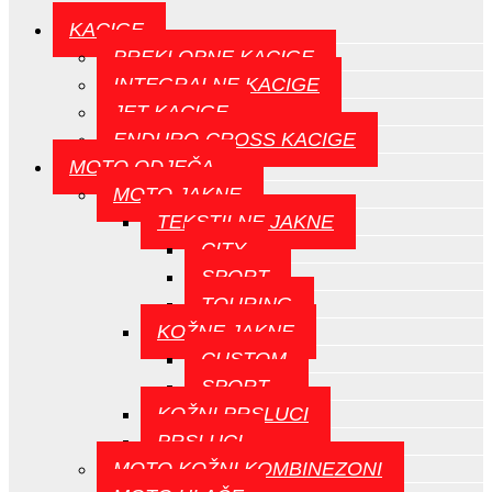
KACIGE
PREKLOPNE KACIGE
INTEGRALNE KACIGE
JET KACIGE
ENDURO-CROSS KACIGE
MOTO ODJEČA
MOTO JAKNE
TEKSTILNE JAKNE
CITY
SPORT
TOURING
KOŽNE JAKNE
CUSTOM
SPORT
KOŽNI PRSLUCI
PRSLUCI
MOTO KOŽNI KOMBINEZONI