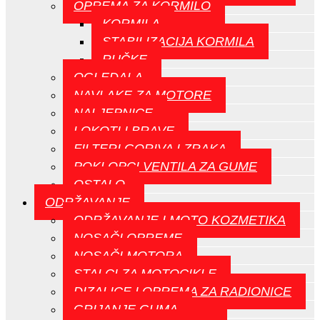
OPREMA ZA KORMILO
KORMILA
STABILIZACIJA KORMILA
RUČKE
OGLEDALA
NAVLAKE ZA MOTORE
NALJEPNICE
LOKOTI I BRAVE
FILTERI GORIVA I ZRAKA
POKLOPCI VENTILA ZA GUME
OSTALO
ODRŽAVANJE
ODRŽAVANJE I MOTO KOZMETIKA
NOSAČI OPREME
NOSAČI MOTORA
STALCI ZA MOTOCIKLE
DIZALICE I OPREMA ZA RADIONICE
GRIJANJE GUMA