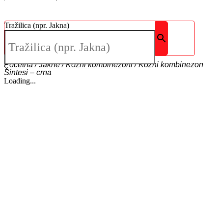
Tražilica (npr. Jakna)
Početna
/
Jakne
/
Kožni kombinezoni
/
Kožni kombinezon
×
Sintesi – crna
Loading...