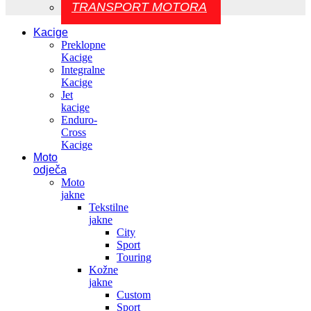
TRANSPORT MOTORA
Kacige
Preklopne
Kacige
Integralne
Kacige
Jet
kacige
Enduro-
Cross
Kacige
Moto
odječa
Moto
jakne
Tekstilne
jakne
City
Sport
Touring
Kožne
jakne
Custom
Sport