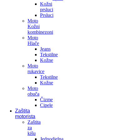
Kožni
prsluci
Prsluci
Moto
Kožni
kombinezoni
Moto
Hlače
Jeans
Tekstilne
Kožne
Moto
rukavice
Tekstilne
Kožne
Moto
obuča
Čizme
Cipele
Zaštita
motorista
Zaštita
za
kišu
Jednodjelna