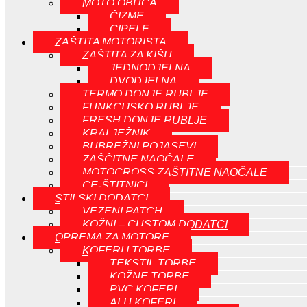
MOTO OBUČA
ČIZME
CIPELE
ZAŠTITA MOTORISTA
ZAŠTITA ZA KIŠU
JEDNODJELNA
DVODJELNA
TERMO DONJE RUBLJE
FUNKCIJSKO RUBLJE
FRESH DONJE RUBLJE
KRALJEŽNIK
BUBREŽNI POJASEVI
ZAŠČITNE NAOČALE
MOTOCROSS ZAŠTITNE NAOČALE
CE-ŠTITNICI
STILSKI DODATCI
VEZENI PATCH
KOŽNI – CUSTOM DODATCI
OPREMA ZA MOTORE
KOFERI I TORBE
TEKSTIL TORBE
KOŽNE TORBE
PVC KOFERI
ALU KOFERI