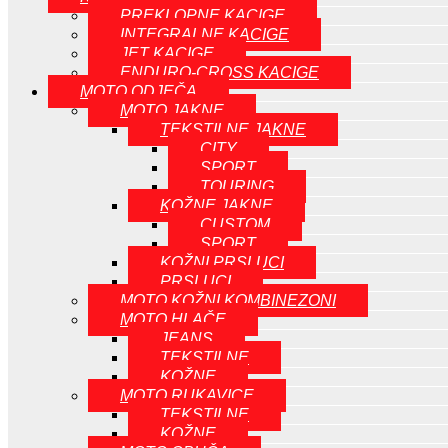
PREKLOPNE KACIGE
INTEGRALNE KACIGE
JET KACIGE
ENDURO-CROSS KACIGE
MOTO ODJEČA
MOTO JAKNE
TEKSTILNE JAKNE
CITY
SPORT
TOURING
KOŽNE JAKNE
CUSTOM
SPORT
KOŽNI PRSLUCI
PRSLUCI
MOTO KOŽNI KOMBINEZONI
MOTO HLAČE
JEANS
TEKSTILNE
KOŽNE
MOTO RUKAVICE
TEKSTILNE
KOŽNE