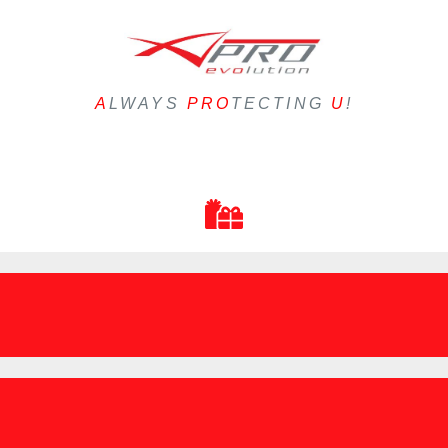
A
LWAYS
PRO
TECTING
U
!