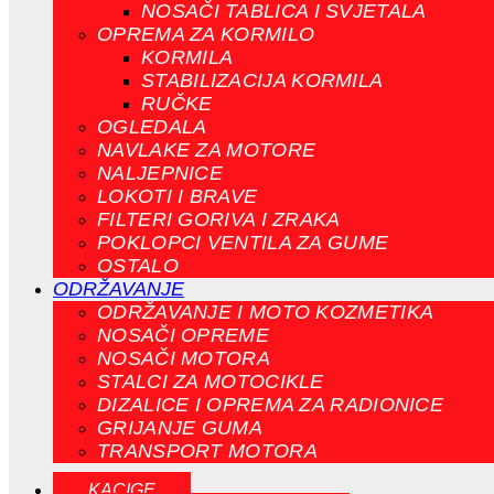
NOSAČI TABLICA I SVJETALA
OPREMA ZA KORMILO
KORMILA
STABILIZACIJA KORMILA
RUČKE
OGLEDALA
NAVLAKE ZA MOTORE
NALJEPNICE
LOKOTI I BRAVE
FILTERI GORIVA I ZRAKA
POKLOPCI VENTILA ZA GUME
OSTALO
ODRŽAVANJE
ODRŽAVANJE I MOTO KOZMETIKA
NOSAČI OPREME
NOSAČI MOTORA
STALCI ZA MOTOCIKLE
DIZALICE I OPREMA ZA RADIONICE
GRIJANJE GUMA
TRANSPORT MOTORA
KACIGE