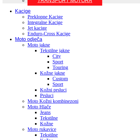
TRANSPORT MOTORA
Kacige
Preklopne Kacige
Integralne Kacige
Jet kacige
Enduro-Cross Kacige
Moto odječa
Moto jakne
Tekstilne jakne
City
Sport
Touring
Kožne jakne
Custom
Sport
Kožni prsluci
Prsluci
Moto Kožni kombinezoni
Moto Hlače
Jeans
Tekstilne
Kožne
Moto rukavice
Tekstilne