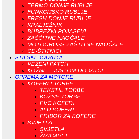
TERMO DONJE RUBLJE
FUNKCIJSKO RUBLJE
FRESH DONJE RUBLJE
KRALJEŽNIK
BUBREŽNI POJASEVI
ZAŠČITNE NAOČALE
MOTOCROSS ZAŠTITNE NAOČALE
CE-ŠTITNICI
STILSKI DODATCI
VEZENI PATCH
KOŽNI – CUSTOM DODATCI
OPREMA ZA MOTORE
KOFERI I TORBE
TEKSTIL TORBE
KOŽNE TORBE
PVC KOFERI
ALU KOFERI
PRIBOR ZA KOFERE
SVJETLA
SVJETLA
ŽMIGAVCI