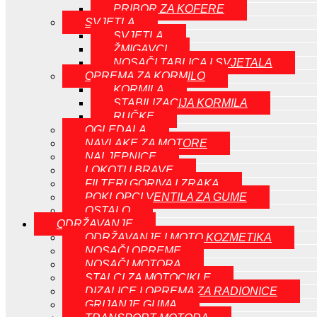
PRIBOR ZA KOFERE
SVJETLA
SVJETLA
ŽMIGAVCI
NOSAČI TABLICA I SVJETALA
OPREMA ZA KORMILO
KORMILA
STABILIZACIJA KORMILA
RUČKE
OGLEDALA
NAVLAKE ZA MOTORE
NALJEPNICE
LOKOTI I BRAVE
FILTERI GORIVA I ZRAKA
POKLOPCI VENTILA ZA GUME
OSTALO
ODRŽAVANJE
ODRŽAVANJE I MOTO KOZMETIKA
NOSAČI OPREME
NOSAČI MOTORA
STALCI ZA MOTOCIKLE
DIZALICE I OPREMA ZA RADIONICE
GRIJANJE GUMA