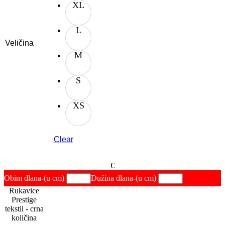
XL
L
Veličina
M
S
XS
Clear
€
Obim dlana
-(u cm)
Dužina dlana
-(u cm)
Rukavice
Prestige
tekstil - crna
količina