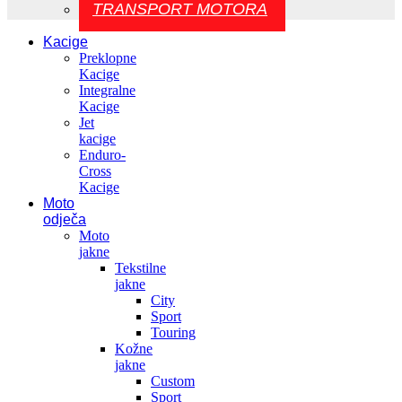
TRANSPORT MOTORA
Kacige
Preklopne
Kacige
Integralne
Kacige
Jet
kacige
Enduro-
Cross
Kacige
Moto
odječa
Moto
jakne
Tekstilne
jakne
City
Sport
Touring
Kožne
jakne
Custom
Sport