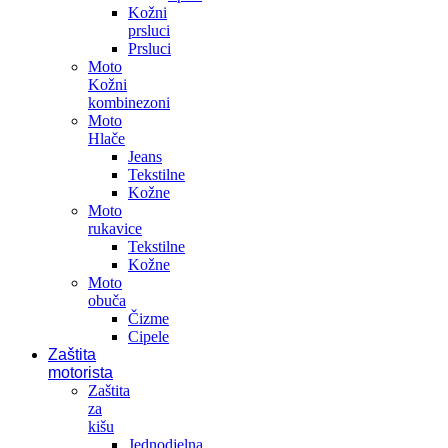
Kožni
prsluci
Prsluci
Moto
Kožni
kombinezoni
Moto
Hlače
Jeans
Tekstilne
Kožne
Moto
rukavice
Tekstilne
Kožne
Moto
obuča
Čizme
Cipele
Zaštita
motorista
Zaštita
za
kišu
Jednodjelna