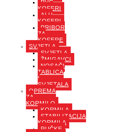
PVC
KOFERI
ALU
KOFERI
PRIBOR
ZA
KOFERE
SVJETLA
SVJETLA
ŽMIGAVCI
NOSAČI
TABLICA
I
SVJETALA
OPREMA
ZA
KORMILO
KORMILA
STABILIZACIJA
KORMILA
RUČKE