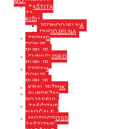
MOTORISTA
ZAŠTITA
ZA
KIŠU
JEDNODJELNA
DVODJELNA
TERMO
DONJE
RUBLJE
FUNKCIJSKO
RUBLJE
FRESH
DONJE
RUBLJE
KRALJEŽNIK
BUBREŽNI
POJASEVI
ZAŠČITNE
NAOČALE
MOTOCROSS
ZAŠTITNE