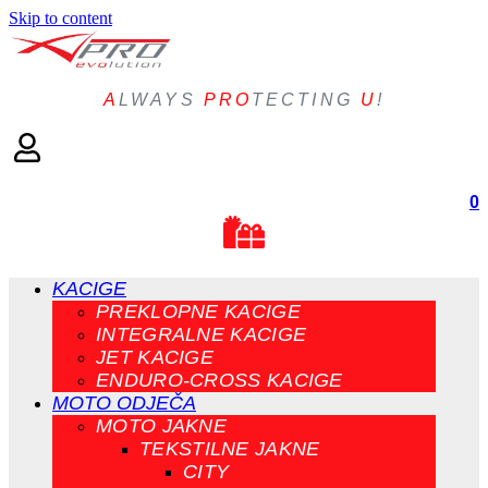
Skip to content
A
LWAYS
PRO
TECTING
U
!
0
KACIGE
PREKLOPNE KACIGE
INTEGRALNE KACIGE
JET KACIGE
ENDURO-CROSS KACIGE
MOTO ODJEČA
MOTO JAKNE
TEKSTILNE JAKNE
CITY