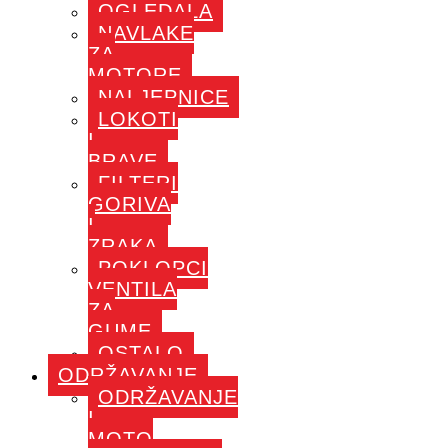
OGLEDALA
NAVLAKE
ZA
MOTORE
NALJEPNICE
LOKOTI
I
BRAVE
FILTERI
GORIVA
I
ZRAKA
POKLOPCI
VENTILA
ZA
GUME
OSTALO
ODRŽAVANJE
ODRŽAVANJE
I
MOTO