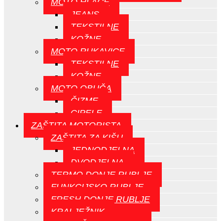
MOTO HLAČE
JEANS
TEKSTILNE
KOŽNE
MOTO RUKAVICE
TEKSTILNE
KOŽNE
MOTO OBUČA
ČIZME
CIPELE
ZAŠTITA MOTORISTA
ZAŠTITA ZA KIŠU
JEDNODJELNA
DVODJELNA
TERMO DONJE RUBLJE
FUNKCIJSKO RUBLJE
FRESH DONJE RUBLJE
KRALJEŽNIK