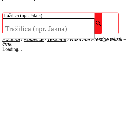
Tražilica (npr. Jakna)
Početna
/
Rukavice
/
Tekstilne
/
Rukavice Prestige tekstil –
×
crna
Loading...