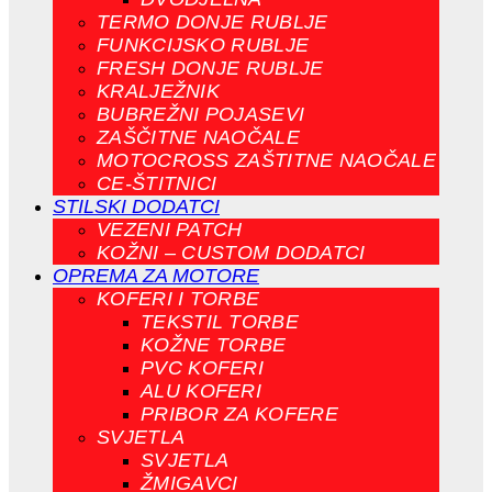
TERMO DONJE RUBLJE
FUNKCIJSKO RUBLJE
FRESH DONJE RUBLJE
KRALJEŽNIK
BUBREŽNI POJASEVI
ZAŠČITNE NAOČALE
MOTOCROSS ZAŠTITNE NAOČALE
CE-ŠTITNICI
STILSKI DODATCI
VEZENI PATCH
KOŽNI – CUSTOM DODATCI
OPREMA ZA MOTORE
KOFERI I TORBE
TEKSTIL TORBE
KOŽNE TORBE
PVC KOFERI
ALU KOFERI
PRIBOR ZA KOFERE
SVJETLA
SVJETLA
ŽMIGAVCI