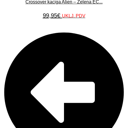
Crossover kaciga Alien – Zelena EC...
99,95
€
UKLJ. PDV