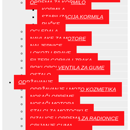
OPREMA ZA KORMILO
KORMILA
STABILIZACIJA KORMILA
RUČKE
OGLEDALA
NAVLAKE ZA MOTORE
NALJEPNICE
LOKOTI I BRAVE
FILTERI GORIVA I ZRAKA
POKLOPCI VENTILA ZA GUME
OSTALO
ODRŽAVANJE
ODRŽAVANJE I MOTO KOZMETIKA
NOSAČI OPREME
NOSAČI MOTORA
STALCI ZA MOTOCIKLE
DIZALICE I OPREMA ZA RADIONICE
GRIJANJE GUMA