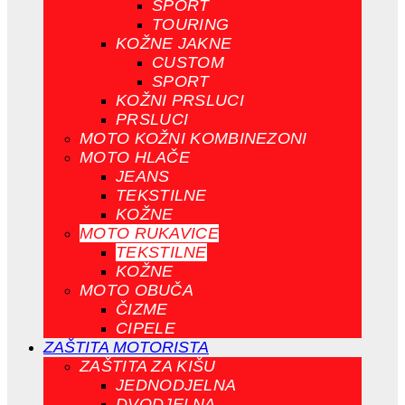
SPORT
TOURING
KOŽNE JAKNE
CUSTOM
SPORT
KOŽNI PRSLUCI
PRSLUCI
MOTO KOŽNI KOMBINEZONI
MOTO HLAČE
JEANS
TEKSTILNE
KOŽNE
MOTO RUKAVICE
TEKSTILNE
KOŽNE
MOTO OBUČA
ČIZME
CIPELE
ZAŠTITA MOTORISTA
ZAŠTITA ZA KIŠU
JEDNODJELNA
DVODJELNA