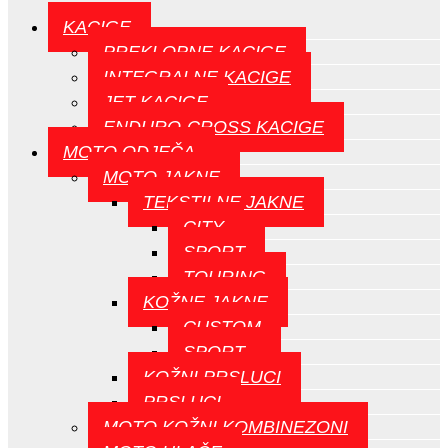
KACIGE
PREKLOPNE KACIGE
INTEGRALNE KACIGE
JET KACIGE
ENDURO-CROSS KACIGE
MOTO ODJEČA
MOTO JAKNE
TEKSTILNE JAKNE
CITY
SPORT
TOURING
KOŽNE JAKNE
CUSTOM
SPORT
KOŽNI PRSLUCI
PRSLUCI
MOTO KOŽNI KOMBINEZONI