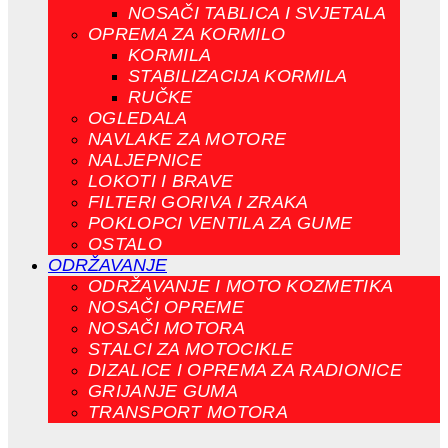
NOSAČI TABLICA I SVJETALA
OPREMA ZA KORMILO
KORMILA
STABILIZACIJA KORMILA
RUČKE
OGLEDALA
NAVLAKE ZA MOTORE
NALJEPNICE
LOKOTI I BRAVE
FILTERI GORIVA I ZRAKA
POKLOPCI VENTILA ZA GUME
OSTALO
ODRŽAVANJE
ODRŽAVANJE I MOTO KOZMETIKA
NOSAČI OPREME
NOSAČI MOTORA
STALCI ZA MOTOCIKLE
DIZALICE I OPREMA ZA RADIONICE
GRIJANJE GUMA
TRANSPORT MOTORA