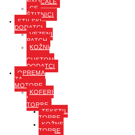
NAOČALE
CE-
ŠTITNICI
STILSKI
DODATCI
VEZENI
PATCH
KOŽNI
–
CUSTOM
DODATCI
OPREMA
ZA
MOTORE
KOFERI
I
TORBE
TEKSTIL
TORBE
KOŽNE
TORBE