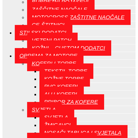
BUBREŽNI POJASEVI
ZAŠČITNE NAOČALE
MOTOCROSS ZAŠTITNE NAOČALE
CE-ŠTITNICI
STILSKI DODATCI
VEZENI PATCH
KOŽNI – CUSTOM DODATCI
OPREMA ZA MOTORE
KOFERI I TORBE
TEKSTIL TORBE
KOŽNE TORBE
PVC KOFERI
ALU KOFERI
PRIBOR ZA KOFERE
SVJETLA
SVJETLA
ŽMIGAVCI
NOSAČI TABLICA I SVJETALA