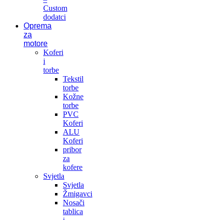
Custom
dodatci
Oprema
za
motore
Koferi
i
torbe
Tekstil
torbe
Kožne
torbe
PVC
Koferi
ALU
Koferi
pribor
za
kofere
Svjetla
Svjetla
Žmigavci
Nosači
tablica