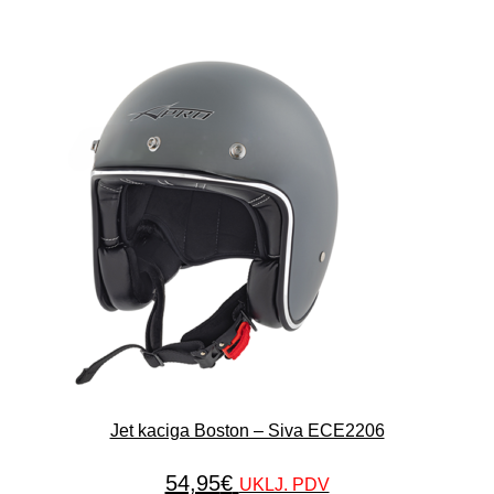
Jet kaciga Boston – Siva ECE2206
54,95
€
UKLJ. PDV