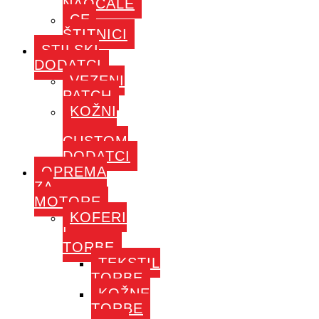
NAOČALE
CE-
ŠTITNICI
STILSKI
DODATCI
VEZENI
PATCH
KOŽNI
–
CUSTOM
DODATCI
OPREMA
ZA
MOTORE
KOFERI
I
TORBE
TEKSTIL
TORBE
KOŽNE
TORBE