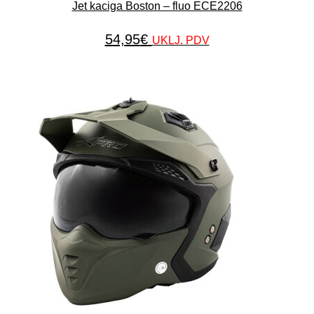
Jet kaciga Boston – fluo ECE2206
54,95
€
UKLJ. PDV