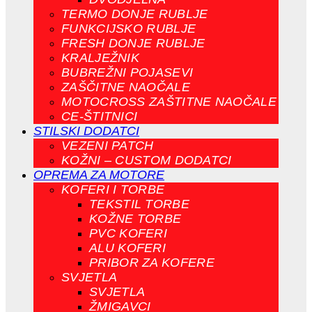
TERMO DONJE RUBLJE
FUNKCIJSKO RUBLJE
FRESH DONJE RUBLJE
KRALJEŽNIK
BUBREŽNI POJASEVI
ZAŠČITNE NAOČALE
MOTOCROSS ZAŠTITNE NAOČALE
CE-ŠTITNICI
STILSKI DODATCI
VEZENI PATCH
KOŽNI – CUSTOM DODATCI
OPREMA ZA MOTORE
KOFERI I TORBE
TEKSTIL TORBE
KOŽNE TORBE
PVC KOFERI
ALU KOFERI
PRIBOR ZA KOFERE
SVJETLA
SVJETLA
ŽMIGAVCI