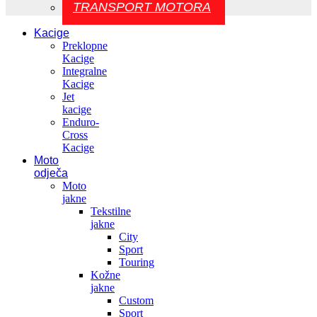
TRANSPORT MOTORA
Kacige
Preklopne
Kacige
Integralne
Kacige
Jet
kacige
Enduro-
Cross
Kacige
Moto
odječa
Moto
jakne
Tekstilne
jakne
City
Sport
Touring
Kožne
jakne
Custom
Sport