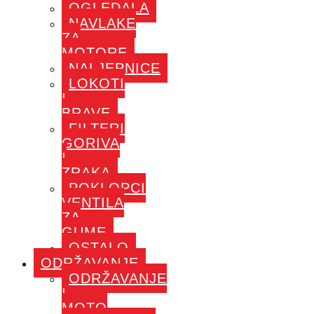
OGLEDALA
NAVLAKE
ZA
MOTORE
NALJEPNICE
LOKOTI
I
BRAVE
FILTERI
GORIVA
I
ZRAKA
POKLOPCI
VENTILA
ZA
GUME
OSTALO
ODRŽAVANJE
ODRŽAVANJE
I
MOTO