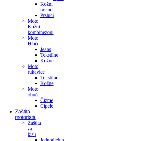
Kožni
prsluci
Prsluci
Moto
Kožni
kombinezoni
Moto
Hlače
Jeans
Tekstilne
Kožne
Moto
rukavice
Tekstilne
Kožne
Moto
obuča
Čizme
Cipele
Zaštita
motorista
Zaštita
za
kišu
Jednodjelna