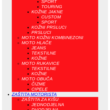
SPORT
TOURING
KOŽNE JAKNE
CUSTOM
SPORT
KOŽNI PRSLUCI
PRSLUCI
MOTO KOŽNI KOMBINEZONI
MOTO HLAČE
JEANS
TEKSTILNE
KOŽNE
MOTO RUKAVICE
TEKSTILNE
KOŽNE
MOTO OBUČA
ČIZME
CIPELE
ZAŠTITA MOTORISTA
ZAŠTITA ZA KIŠU
JEDNODJELNA
DVODJELNA