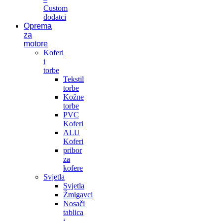
Custom
dodatci
Oprema
za
motore
Koferi
i
torbe
Tekstil
torbe
Kožne
torbe
PVC
Koferi
ALU
Koferi
pribor
za
kofere
Svjetla
Svjetla
Žmigavci
Nosači
tablica