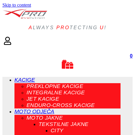
Skip to content
A
LWAYS
PRO
TECTING
U
!
0
KACIGE
PREKLOPNE KACIGE
INTEGRALNE KACIGE
JET KACIGE
ENDURO-CROSS KACIGE
MOTO ODJEČA
MOTO JAKNE
TEKSTILNE JAKNE
CITY