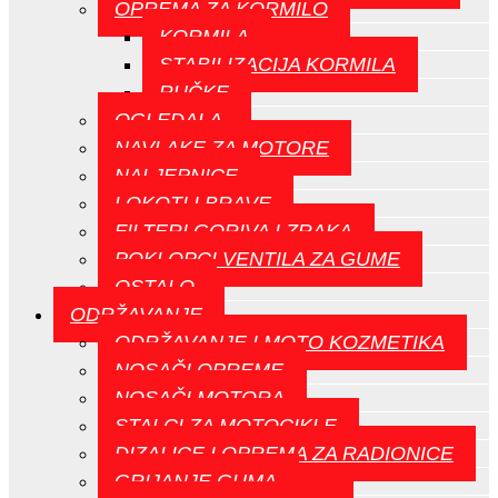
OPREMA ZA KORMILO
KORMILA
STABILIZACIJA KORMILA
RUČKE
OGLEDALA
NAVLAKE ZA MOTORE
NALJEPNICE
LOKOTI I BRAVE
FILTERI GORIVA I ZRAKA
POKLOPCI VENTILA ZA GUME
OSTALO
ODRŽAVANJE
ODRŽAVANJE I MOTO KOZMETIKA
NOSAČI OPREME
NOSAČI MOTORA
STALCI ZA MOTOCIKLE
DIZALICE I OPREMA ZA RADIONICE
GRIJANJE GUMA