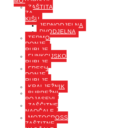
MOTORISTA
ZAŠTITA
ZA
KIŠU
JEDNODJELNA
DVODJELNA
TERMO
DONJE
RUBLJE
FUNKCIJSKO
RUBLJE
FRESH
DONJE
RUBLJE
KRALJEŽNIK
BUBREŽNI
POJASEVI
ZAŠČITNE
NAOČALE
MOTOCROSS
ZAŠTITNE