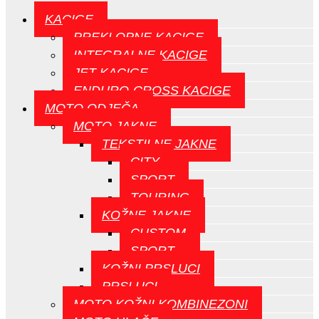
KACIGE
PREKLOPNE KACIGE
INTEGRALNE KACIGE
JET KACIGE
ENDURO-CROSS KACIGE
MOTO ODJEČA
MOTO JAKNE
TEKSTILNE JAKNE
CITY
SPORT
TOURING
KOŽNE JAKNE
CUSTOM
SPORT
KOŽNI PRSLUCI
PRSLUCI
MOTO KOŽNI KOMBINEZONI