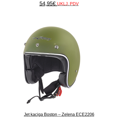
54,95
€
UKLJ. PDV
Jet kaciga Boston – Zelena ECE2206