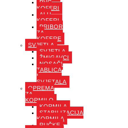
PVC
KOFERI
ALU
KOFERI
PRIBOR
ZA
KOFERE
SVJETLA
SVJETLA
ŽMIGAVCI
NOSAČI
TABLICA
I
SVJETALA
OPREMA
ZA
KORMILO
KORMILA
STABILIZACIJA
KORMILA
RUČKE