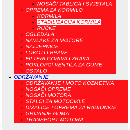
NOSAČI TABLICA I SVJETALA
OPREMA ZA KORMILO
KORMILA
STABILIZACIJA KORMILA
RUČKE
OGLEDALA
NAVLAKE ZA MOTORE
NALJEPNICE
LOKOTI I BRAVE
FILTERI GORIVA I ZRAKA
POKLOPCI VENTILA ZA GUME
OSTALO
ODRŽAVANJE
ODRŽAVANJE I MOTO KOZMETIKA
NOSAČI OPREME
NOSAČI MOTORA
STALCI ZA MOTOCIKLE
DIZALICE I OPREMA ZA RADIONICE
GRIJANJE GUMA
TRANSPORT MOTORA