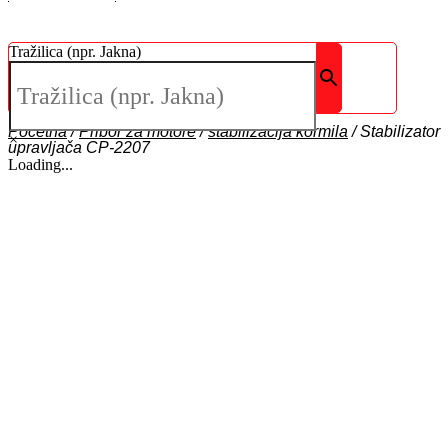
Tražilica (npr. Jakna)
Početna
/
Pribor za motore
/
stabilizacija kormila
/
Stabilizator
×
upravljača CP-2207
Loading...