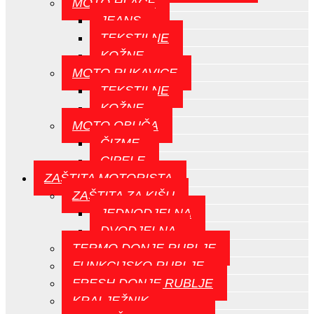
MOTO HLAČE
JEANS
TEKSTILNE
KOŽNE
MOTO RUKAVICE
TEKSTILNE
KOŽNE
MOTO OBUČA
ČIZME
CIPELE
ZAŠTITA MOTORISTA
ZAŠTITA ZA KIŠU
JEDNODJELNA
DVODJELNA
TERMO DONJE RUBLJE
FUNKCIJSKO RUBLJE
FRESH DONJE RUBLJE
KRALJEŽNIK