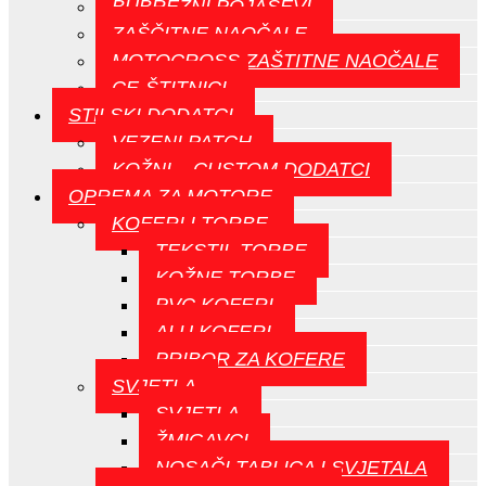
BUBREŽNI POJASEVI
ZAŠČITNE NAOČALE
MOTOCROSS ZAŠTITNE NAOČALE
CE-ŠTITNICI
STILSKI DODATCI
VEZENI PATCH
KOŽNI – CUSTOM DODATCI
OPREMA ZA MOTORE
KOFERI I TORBE
TEKSTIL TORBE
KOŽNE TORBE
PVC KOFERI
ALU KOFERI
PRIBOR ZA KOFERE
SVJETLA
SVJETLA
ŽMIGAVCI
NOSAČI TABLICA I SVJETALA