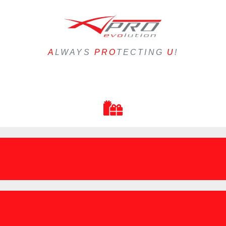
A
LWAYS
PRO
TECTING
U
!