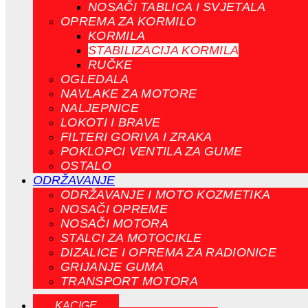
NOSAČI TABLICA I SVJETALA
OPREMA ZA KORMILO
KORMILA
STABILIZACIJA KORMILA
RUČKE
OGLEDALA
NAVLAKE ZA MOTORE
NALJEPNICE
LOKOTI I BRAVE
FILTERI GORIVA I ZRAKA
POKLOPCI VENTILA ZA GUME
OSTALO
ODRŽAVANJE
ODRŽAVANJE I MOTO KOZMETIKA
NOSAČI OPREME
NOSAČI MOTORA
STALCI ZA MOTOCIKLE
DIZALICE I OPREMA ZA RADIONICE
GRIJANJE GUMA
TRANSPORT MOTORA
KACIGE