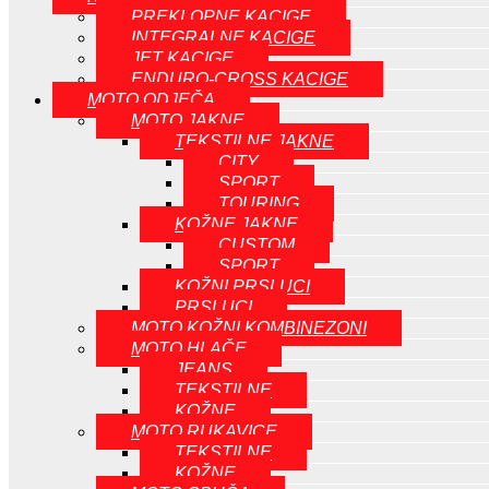
PREKLOPNE KACIGE
INTEGRALNE KACIGE
JET KACIGE
ENDURO-CROSS KACIGE
MOTO ODJEČA
MOTO JAKNE
TEKSTILNE JAKNE
CITY
SPORT
TOURING
KOŽNE JAKNE
CUSTOM
SPORT
KOŽNI PRSLUCI
PRSLUCI
MOTO KOŽNI KOMBINEZONI
MOTO HLAČE
JEANS
TEKSTILNE
KOŽNE
MOTO RUKAVICE
TEKSTILNE
KOŽNE