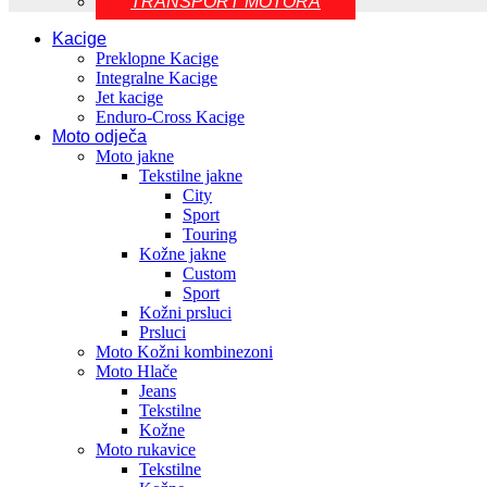
TRANSPORT MOTORA
Kacige
Preklopne Kacige
Integralne Kacige
Jet kacige
Enduro-Cross Kacige
Moto odječa
Moto jakne
Tekstilne jakne
City
Sport
Touring
Kožne jakne
Custom
Sport
Kožni prsluci
Prsluci
Moto Kožni kombinezoni
Moto Hlače
Jeans
Tekstilne
Kožne
Moto rukavice
Tekstilne