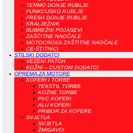
TERMO DONJE RUBLJE
FUNKCIJSKO RUBLJE
FRESH DONJE RUBLJE
KRALJEŽNIK
BUBREŽNI POJASEVI
ZAŠČITNE NAOČALE
MOTOCROSS ZAŠTITNE NAOČALE
CE-ŠTITNICI
STILSKI DODATCI
VEZENI PATCH
KOŽNI – CUSTOM DODATCI
OPREMA ZA MOTORE
KOFERI I TORBE
TEKSTIL TORBE
KOŽNE TORBE
PVC KOFERI
ALU KOFERI
PRIBOR ZA KOFERE
SVJETLA
SVJETLA
ŽMIGAVCI