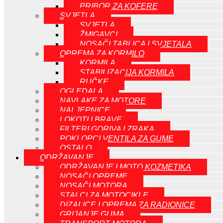
PRIBOR ZA KOFERE
SVJETLA
SVJETLA
ŽMIGAVCI
NOSAČI TABLICA I SVJETALA
OPREMA ZA KORMILO
KORMILA
STABILIZACIJA KORMILA
RUČKE
OGLEDALA
NAVLAKE ZA MOTORE
NALJEPNICE
LOKOTI I BRAVE
FILTERI GORIVA I ZRAKA
POKLOPCI VENTILA ZA GUME
OSTALO
ODRŽAVANJE
ODRŽAVANJE I MOTO KOZMETIKA
NOSAČI OPREME
NOSAČI MOTORA
STALCI ZA MOTOCIKLE
DIZALICE I OPREMA ZA RADIONICE
GRIJANJE GUMA