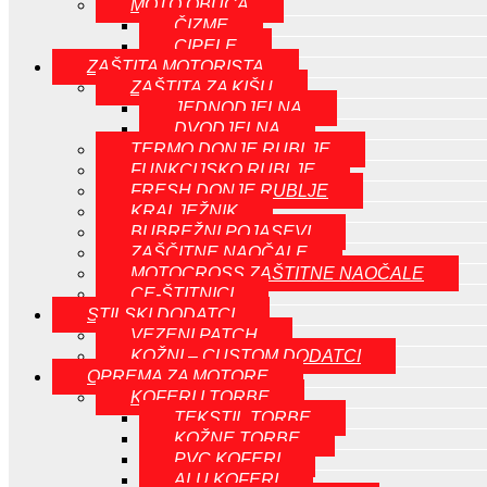
MOTO OBUČA
ČIZME
CIPELE
ZAŠTITA MOTORISTA
ZAŠTITA ZA KIŠU
JEDNODJELNA
DVODJELNA
TERMO DONJE RUBLJE
FUNKCIJSKO RUBLJE
FRESH DONJE RUBLJE
KRALJEŽNIK
BUBREŽNI POJASEVI
ZAŠČITNE NAOČALE
MOTOCROSS ZAŠTITNE NAOČALE
CE-ŠTITNICI
STILSKI DODATCI
VEZENI PATCH
KOŽNI – CUSTOM DODATCI
OPREMA ZA MOTORE
KOFERI I TORBE
TEKSTIL TORBE
KOŽNE TORBE
PVC KOFERI
ALU KOFERI