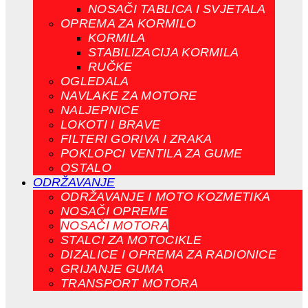
NOSAČI TABLICA I SVJETALA
OPREMA ZA KORMILO
KORMILA
STABILIZACIJA KORMILA
RUČKE
OGLEDALA
NAVLAKE ZA MOTORE
NALJEPNICE
LOKOTI I BRAVE
FILTERI GORIVA I ZRAKA
POKLOPCI VENTILA ZA GUME
OSTALO
ODRŽAVANJE
ODRŽAVANJE I MOTO KOZMETIKA
NOSAČI OPREME
NOSAČI MOTORA
STALCI ZA MOTOCIKLE
DIZALICE I OPREMA ZA RADIONICE
GRIJANJE GUMA
TRANSPORT MOTORA