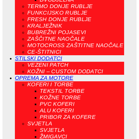
TERMO DONJE RUBLJE
FUNKCIJSKO RUBLJE
FRESH DONJE RUBLJE
KRALJEŽNIK
BUBREŽNI POJASEVI
ZAŠČITNE NAOČALE
MOTOCROSS ZAŠTITNE NAOČALE
CE-ŠTITNICI
STILSKI DODATCI
VEZENI PATCH
KOŽNI – CUSTOM DODATCI
OPREMA ZA MOTORE
KOFERI I TORBE
TEKSTIL TORBE
KOŽNE TORBE
PVC KOFERI
ALU KOFERI
PRIBOR ZA KOFERE
SVJETLA
SVJETLA
ŽMIGAVCI