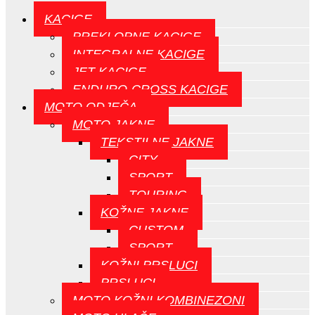
KACIGE
PREKLOPNE KACIGE
INTEGRALNE KACIGE
JET KACIGE
ENDURO-CROSS KACIGE
MOTO ODJEČA
MOTO JAKNE
TEKSTILNE JAKNE
CITY
SPORT
TOURING
KOŽNE JAKNE
CUSTOM
SPORT
KOŽNI PRSLUCI
PRSLUCI
MOTO KOŽNI KOMBINEZONI