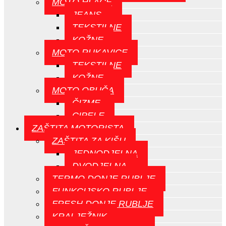
MOTO HLAČE
JEANS
TEKSTILNE
KOŽNE
MOTO RUKAVICE
TEKSTILNE
KOŽNE
MOTO OBUČA
ČIZME
CIPELE
ZAŠTITA MOTORISTA
ZAŠTITA ZA KIŠU
JEDNODJELNA
DVODJELNA
TERMO DONJE RUBLJE
FUNKCIJSKO RUBLJE
FRESH DONJE RUBLJE
KRALJEŽNIK