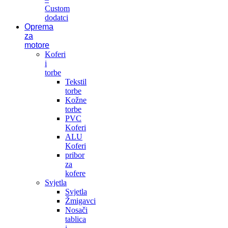
Custom
dodatci
Oprema
za
motore
Koferi
i
torbe
Tekstil
torbe
Kožne
torbe
PVC
Koferi
ALU
Koferi
pribor
za
kofere
Svjetla
Svjetla
Žmigavci
Nosači
tablica