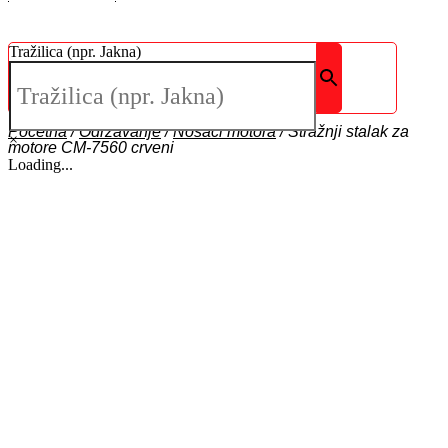
Tražilica (npr. Jakna)
Početna
/
Održavanje
/
Nosači motora
/
Stražnji stalak za
×
motore CM-7560 crveni
Loading...