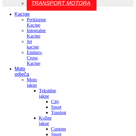
TRANSPORT MOTORA
Kacige
Preklopne
Kacige
Integralne
Kacige
Jet
kacige
Enduro-
Cross
Kacige
Moto
odječa
Moto
jakne
Tekstilne
jakne
City
Sport
Touring
Kožne
jakne
Custom
Sport