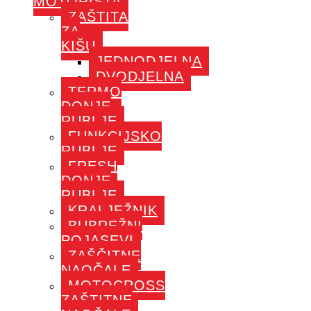
MOTORISTA
ZAŠTITA
ZA
KIŠU
JEDNODJELNA
DVODJELNA
TERMO
DONJE
RUBLJE
FUNKCIJSKO
RUBLJE
FRESH
DONJE
RUBLJE
KRALJEŽNIK
BUBREŽNI
POJASEVI
ZAŠČITNE
NAOČALE
MOTOCROSS
ZAŠTITNE