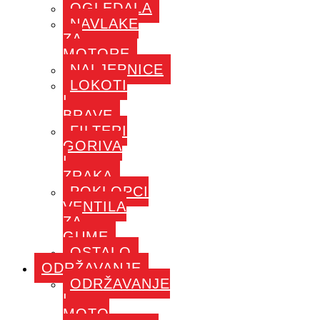
OGLEDALA
NAVLAKE
ZA
MOTORE
NALJEPNICE
LOKOTI
I
BRAVE
FILTERI
GORIVA
I
ZRAKA
POKLOPCI
VENTILA
ZA
GUME
OSTALO
ODRŽAVANJE
ODRŽAVANJE
I
MOTO