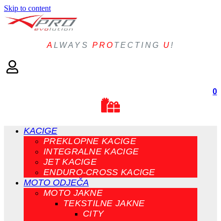
Skip to content
A
LWAYS
PRO
TECTING
U
!
0
KACIGE
PREKLOPNE KACIGE
INTEGRALNE KACIGE
JET KACIGE
ENDURO-CROSS KACIGE
MOTO ODJEČA
MOTO JAKNE
TEKSTILNE JAKNE
CITY