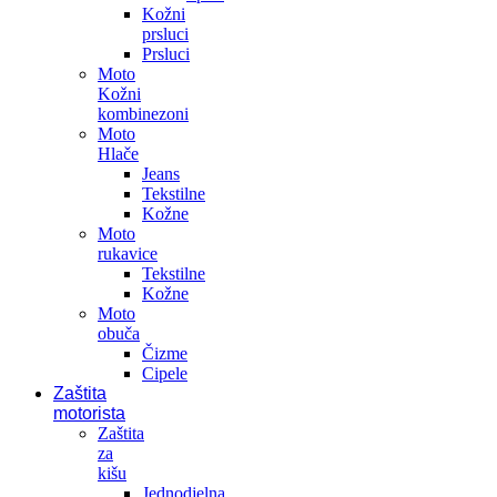
Kožni
prsluci
Prsluci
Moto
Kožni
kombinezoni
Moto
Hlače
Jeans
Tekstilne
Kožne
Moto
rukavice
Tekstilne
Kožne
Moto
obuča
Čizme
Cipele
Zaštita
motorista
Zaštita
za
kišu
Jednodjelna