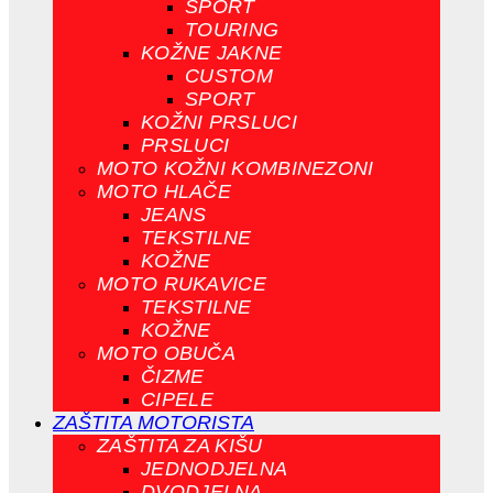
SPORT
TOURING
KOŽNE JAKNE
CUSTOM
SPORT
KOŽNI PRSLUCI
PRSLUCI
MOTO KOŽNI KOMBINEZONI
MOTO HLAČE
JEANS
TEKSTILNE
KOŽNE
MOTO RUKAVICE
TEKSTILNE
KOŽNE
MOTO OBUČA
ČIZME
CIPELE
ZAŠTITA MOTORISTA
ZAŠTITA ZA KIŠU
JEDNODJELNA
DVODJELNA