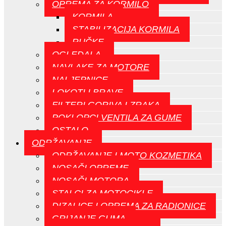
OPREMA ZA KORMILO
KORMILA
STABILIZACIJA KORMILA
RUČKE
OGLEDALA
NAVLAKE ZA MOTORE
NALJEPNICE
LOKOTI I BRAVE
FILTERI GORIVA I ZRAKA
POKLOPCI VENTILA ZA GUME
OSTALO
ODRŽAVANJE
ODRŽAVANJE I MOTO KOZMETIKA
NOSAČI OPREME
NOSAČI MOTORA
STALCI ZA MOTOCIKLE
DIZALICE I OPREMA ZA RADIONICE
GRIJANJE GUMA