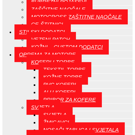
BUBREŽNI POJASEVI
ZAŠČITNE NAOČALE
MOTOCROSS ZAŠTITNE NAOČALE
CE-ŠTITNICI
STILSKI DODATCI
VEZENI PATCH
KOŽNI – CUSTOM DODATCI
OPREMA ZA MOTORE
KOFERI I TORBE
TEKSTIL TORBE
KOŽNE TORBE
PVC KOFERI
ALU KOFERI
PRIBOR ZA KOFERE
SVJETLA
SVJETLA
ŽMIGAVCI
NOSAČI TABLICA I SVJETALA