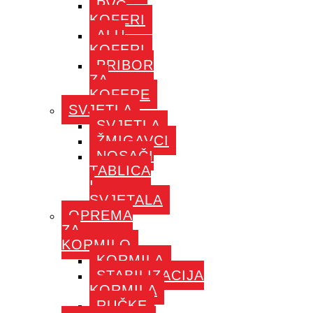
PVC
KOFERI
ALU
KOFERI
PRIBOR
ZA
KOFERE
SVJETLA
SVJETLA
ŽMIGAVCI
NOSAČI
TABLICA
I
SVJETALA
OPREMA
ZA
KORMILO
KORMILA
STABILIZACIJA
KORMILA
RUČKE