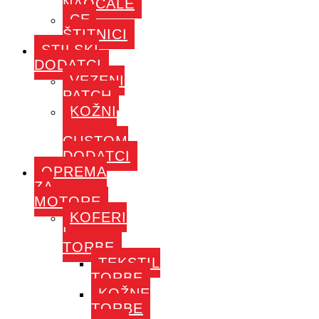
NAOČALE
CE-
ŠTITNICI
STILSKI
DODATCI
VEZENI
PATCH
KOŽNI
–
CUSTOM
DODATCI
OPREMA
ZA
MOTORE
KOFERI
I
TORBE
TEKSTIL
TORBE
KOŽNE
TORBE